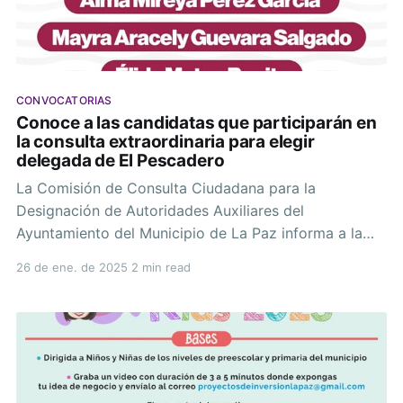
CONVOCATORIAS
Conoce a las candidatas que participarán en
la consulta extraordinaria para elegir
delegada de El Pescadero
La Comisión de Consulta Ciudadana para la
Designación de Autoridades Auxiliares del
Ayuntamiento del Municipio de La Paz informa a la
ciudadanía residente en la demarcación territorial de
26 de ene. de 2025
2 min read
la Delegación de El Pescadero y las Subdelegaciones
de Los Horconcitos, Matancitas, El Saltito de Los
García, Ejido Plutarco Elías Calles, El