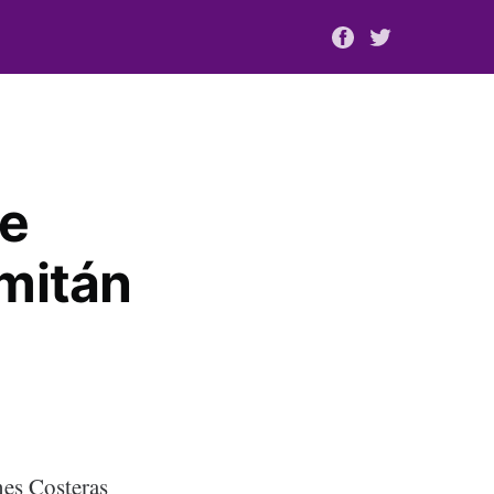
de
omitán
nes Costeras