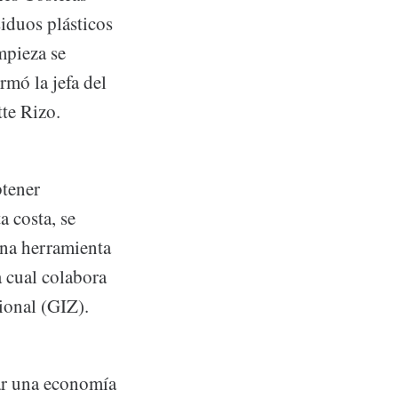
iduos plásticos
mpieza se
rmó la jefa del
te Rizo.
btener
a costa, se
una herramienta
 cual colabora
onal (GIZ).
rar una economía