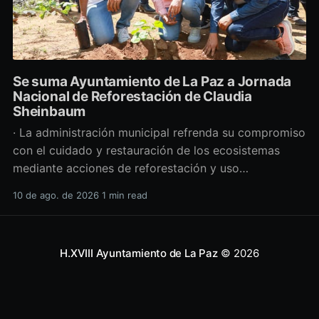
Se suma Ayuntamiento de La Paz a Jornada
Nacional de Reforestación de Claudia
Sheinbaum
· La administración municipal refrenda su compromiso
con el cuidado y restauración de los ecosistemas
mediante acciones de reforestación y uso
responsable del agua. Durante el arranque de la
10 de ago. de 2026
1 min read
Jornada Nacional de Reforestación “Sembrando Vida”,
encabezado por la presidenta de México, Claudia
Sheinbaum Pardo, con acciones simultáneas en las 32
H.XVIII Ayuntamiento de La Paz
© 2026
entidades