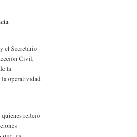
ncia
 el Secretario
ección Civil,
de la
 la operatividad
 quienes reiteró
iciones
s que les