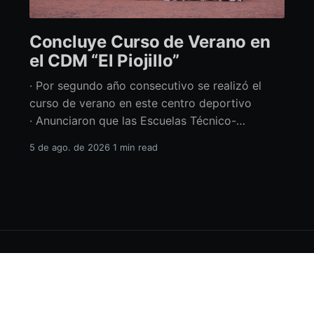
Concluye Curso de Verano en
el CDM “El Piojillo”
· Por segundo año consecutivo se realizó el
curso de verano en este centro deportivo
· Anunciaron que las Escuelas Técnico-
Deportivas del CDM “El Piojillo” iniciarán
5 de ago. de 2026
1 min read
actividades el próximo 24 de agosto Con una
exhibición ante madres y padres de familia,
concluyó el Curso de Verano del Centro
Deportivo Municipal (CDM) “El