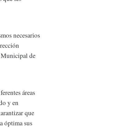
ismos necesarios
irección
n Municipal de
ferentes áreas
do y en
garantizar que
ra óptima sus