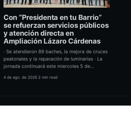
Con “Presidenta en tu Barrio”
se refuerzan servicios públicos
y atención directa en
Ampliación Lázaro Cárdenas
· Se atendieron 89 baches, la mejora de cruces
peatonales y la reparación de luminarias · La
jornada continuará este miercoles 5 de
agosto con acciones de limpieza y prevención
4 de ago. de 2026
2 min read
ante la temporada de lluvias Con el retiro de
cerca de 40 toneladas diversos residuos,
además de la atención de casi 450