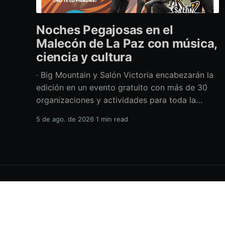
Noches Pegajosas en el
Malecón de La Paz con música,
ciencia y cultura
· Big Mountain y Salón Victoria encabezarán la
edición en un evento gratuito con más de 30
organizaciones y actividades para toda la
familia Con una propuesta que fusiona música
5 de ago. de 2026
1 min read
en vivo, divulgación científica y actividades
culturales enfocadas en las juventudes, este
viernes 7 de agosto se llevará a cabo una
H.XVIII Ayuntamiento de La Paz
© 2026