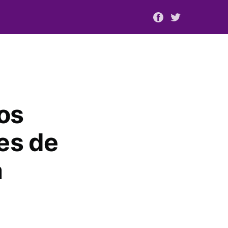
os
res de
a