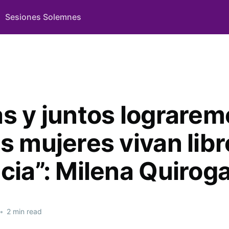
Sesiones Solemnes
as y juntos lograrem
s mujeres vivan lib
cia”: Milena Quirog
•
2 min read