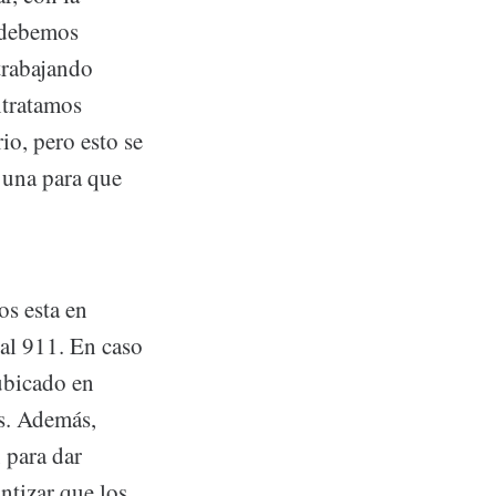
e debemos
trabajando
ntratamos
io, pero esto se
 una para que
os esta en
 al 911. En caso
 ubicado en
as. Además,
 para dar
ntizar que los