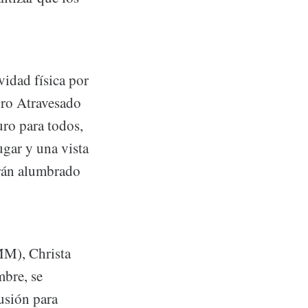
vidad física por
rro Atravesado
uro para todos,
ugar y una vista
arán alumbrado
IMM), Christa
mbre, se
usión para