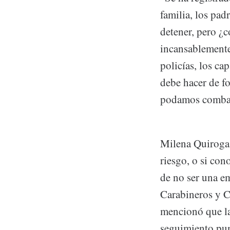
familia, los pad
detener, pero ¿
incansablemente
policías, los ca
debe hacer de f
podamos combati
Milena Quiroga, 
riesgo, o si con
de no ser una em
Carabineros y Co
mencionó que la
seguimiento punt