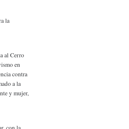
a la
a al Cerro
ivismo en
ncia contra
mado a la
nte y mujer,
r, con la