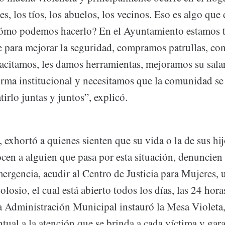
res, los tíos, los abuelos, los vecinos. Eso es algo qu
cómo podemos hacerlo? En el Ayuntamiento estamos 
 para mejorar la seguridad, compramos patrullas, co
pacitamos, les damos herramientas, mejoramos su salar
orma institucional y necesitamos que la comunidad se
rlo juntas y juntos”, explicó.
exhortó a quienes sienten que su vida o la de sus hij
ocen a alguien que pasa por esta situación, denuncien
ergencia, acudir al Centro de Justicia para Mujeres,
losio, el cual está abierto todos los días, las 24 hor
 Administración Municipal instauró la Mesa Violeta,
ual a la atención que se brinda a cada víctima y gara