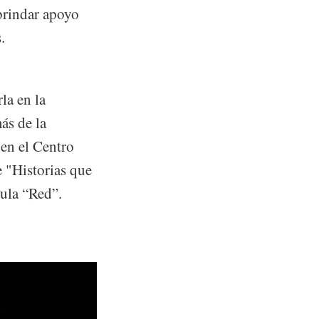
 brindar apoyo
.
la en la
ás de la
 en el Centro
 "Historias que
cula “Red”.