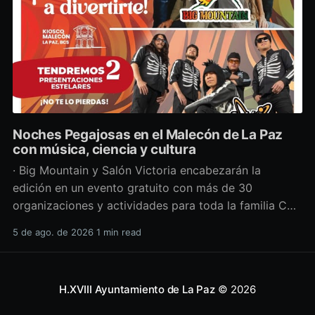
Noches Pegajosas en el Malecón de La Paz
con música, ciencia y cultura
· Big Mountain y Salón Victoria encabezarán la
edición en un evento gratuito con más de 30
organizaciones y actividades para toda la familia Con
una propuesta que fusiona música en vivo,
5 de ago. de 2026
1 min read
divulgación científica y actividades culturales
enfocadas en las juventudes, este viernes 7 de agosto
se llevará a cabo una
H.XVIII Ayuntamiento de La Paz
© 2026