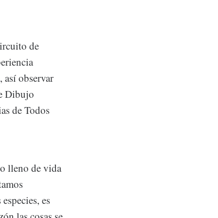
ircuito de
periencia
 así observar
de Dibujo
ias de Todos
o lleno de vida
stamos
especies, es
zón las cosas se