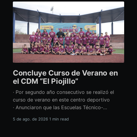
Concluye Curso de Verano en
el CDM “El Piojillo”
· Por segundo año consecutivo se realizó el
curso de verano en este centro deportivo
· Anunciaron que las Escuelas Técnico-
Deportivas del CDM “El Piojillo” iniciarán
5 de ago. de 2026
1 min read
actividades el próximo 24 de agosto Con una
exhibición ante madres y padres de familia,