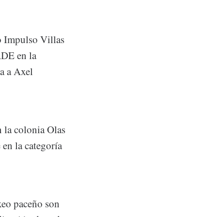
o Impulso Villas
ADE en la
da a Axel
 la colonia Olas
en la categoría
oxeo paceño son