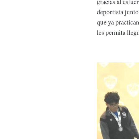
gracias al esfue
deportista junt
que ya practican
les permita lle