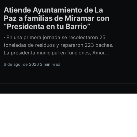
Atiende Ayuntamiento de La
Paz a familias de Miramar con
“Presidenta en tu Barrio”
· En una primera jornada se recolectaron 25
toneladas de residuos y repararon 223 baches.
La presidenta municipal en funciones, Amor
Fenech Montaño, encabezó una edición más del
6 de ago. de 2026
2 min read
programa “Presidenta en tu Barrio” en la
colonia Miramar, donde el Ayuntamiento de La
Paz brindó más de 600 servicios sociales y
realizó