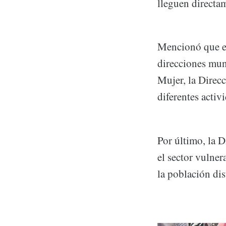
lleguen directa
Mencionó que en
direcciones mun
Mujer, la Direcc
diferentes activ
Por último, la 
el sector vulner
la población di