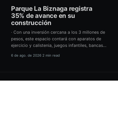
Parque La Biznaga registra
35% de avance en su
construcción
· Con una inversión cercana a los 3 millones de
pesos, este espacio contará con aparatos de
ejercicio y calistenia, juegos infantiles, bancas,
espacio de usos múltiples y pérgolas La
6 de ago. de 2026
2 min read
alcaldesa de La Paz en funciones, Amor Fenech
Montaño, informó sobre los avances en la
construcción del parque La Biznaga ubicado