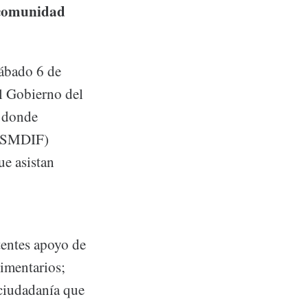
a comunidad
sábado 6 de
l Gobierno del
n donde
z (SMDIF)
ue asistan
tentes apoyo de
limentarios;
 ciudadanía que