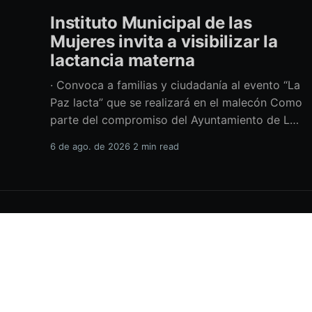
Instituto Municipal de las
Mujeres invita a visibilizar la
lactancia materna
· Convoca a familias y ciudadanía al evento “La
Paz lacta” que se realizará en el malecón Como
parte del compromiso del Ayuntamiento de La
Paz por impulsar políticas públicas que
6 de ago. de 2026
2 min read
promuevan el bienestar, la salud y los derechos
de las mujeres, así como generar espacios más
incluyentes, el Instituto Municipal
H.XVIII Ayuntamiento de La Paz
© 2026