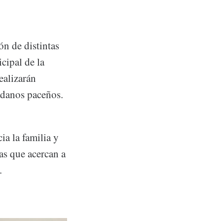
n de distintas
cipal de la
ealizarán
dadanos paceños.
a la familia y
as que acercan a
.