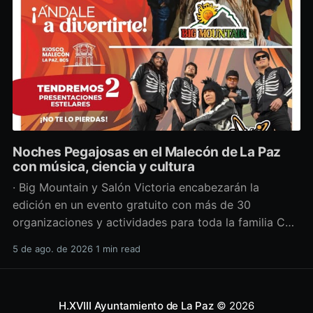
Noches Pegajosas en el Malecón de La Paz
con música, ciencia y cultura
· Big Mountain y Salón Victoria encabezarán la
edición en un evento gratuito con más de 30
organizaciones y actividades para toda la familia Con
una propuesta que fusiona música en vivo,
5 de ago. de 2026
1 min read
divulgación científica y actividades culturales
enfocadas en las juventudes, este viernes 7 de agosto
se llevará a cabo una
H.XVIII Ayuntamiento de La Paz
© 2026