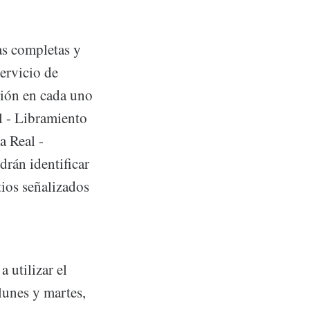
as completas y
servicio de
ción en cada uno
l - Libramiento
a Real -
drán identificar
tios señalizados
 utilizar el
lunes y martes,