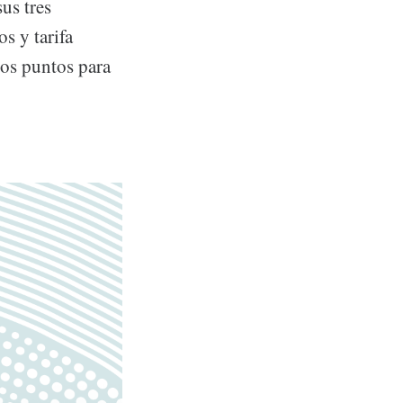
us tres
s y tarifa
los puntos para