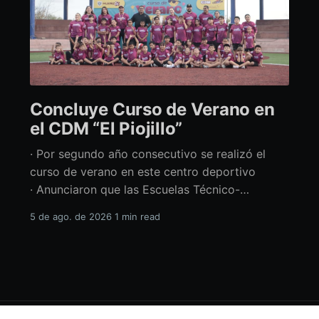
Concluye Curso de Verano en
el CDM “El Piojillo”
· Por segundo año consecutivo se realizó el
curso de verano en este centro deportivo
· Anunciaron que las Escuelas Técnico-
Deportivas del CDM “El Piojillo” iniciarán
5 de ago. de 2026
1 min read
actividades el próximo 24 de agosto Con una
exhibición ante madres y padres de familia,
concluyó el Curso de Verano del Centro
Deportivo Municipal (CDM) “El