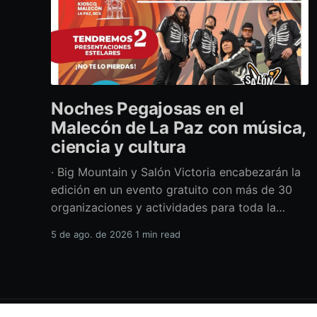
Noches Pegajosas en el
Malecón de La Paz con música,
ciencia y cultura
· Big Mountain y Salón Victoria encabezarán la
edición en un evento gratuito con más de 30
organizaciones y actividades para toda la
familia Con una propuesta que fusiona música
5 de ago. de 2026
1 min read
en vivo, divulgación científica y actividades
culturales enfocadas en las juventudes, este
viernes 7 de agosto se llevará a cabo una