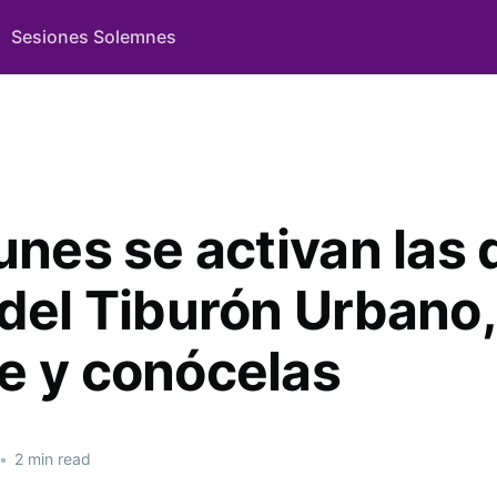
Sesiones Solemnes
unes se activan las 
 del Tiburón Urbano,
e y conócelas
•
2 min read