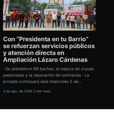
Con “Presidenta en tu Barrio”
se refuerzan servicios públicos
y atención directa en
Ampliación Lázaro Cárdenas
· Se atendieron 89 baches, la mejora de cruces
peatonales y la reparación de luminarias · La
jornada continuará este miercoles 5 de
agosto con acciones de limpieza y prevención
4 de ago. de 2026
2 min read
ante la temporada de lluvias Con el retiro de
cerca de 40 toneladas diversos residuos,
además de la atención de casi 450