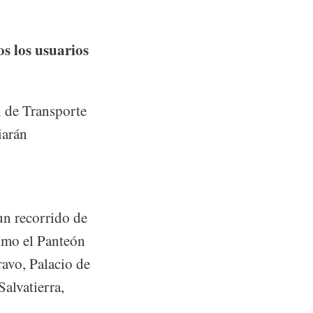
os los usuarios
l de Transporte
iarán
un recorrido de
omo el Panteón
ravo, Palacio de
alvatierra,