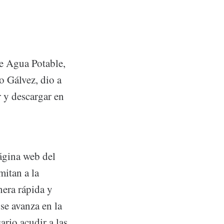
e Agua Potable,
 Gálvez, dio a
r y descargar en
página web del
itan a la
nera rápida y
 se avanza en la
ario acudir a las