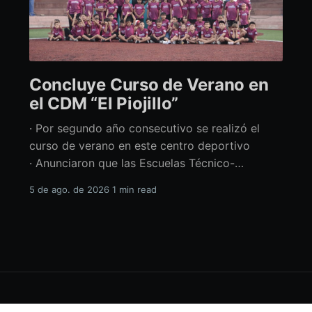
Concluye Curso de Verano en
el CDM “El Piojillo”
· Por segundo año consecutivo se realizó el
curso de verano en este centro deportivo
· Anunciaron que las Escuelas Técnico-
Deportivas del CDM “El Piojillo” iniciarán
5 de ago. de 2026
1 min read
actividades el próximo 24 de agosto Con una
exhibición ante madres y padres de familia,
concluyó el Curso de Verano del Centro
Deportivo Municipal (CDM) “El