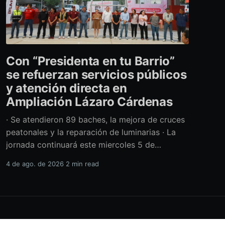
Con “Presidenta en tu Barrio”
se refuerzan servicios públicos
y atención directa en
Ampliación Lázaro Cárdenas
· Se atendieron 89 baches, la mejora de cruces
peatonales y la reparación de luminarias · La
jornada continuará este miercoles 5 de
agosto con acciones de limpieza y prevención
4 de ago. de 2026
2 min read
ante la temporada de lluvias Con el retiro de
cerca de 40 toneladas diversos residuos,
además de la atención de casi 450