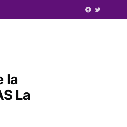
 la
AS La