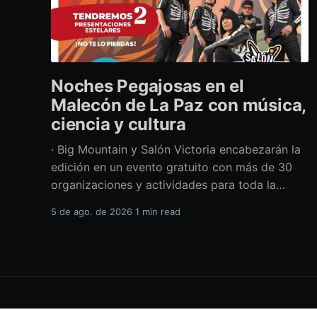
Noches Pegajosas en el
Malecón de La Paz con música,
ciencia y cultura
· Big Mountain y Salón Victoria encabezarán la
edición en un evento gratuito con más de 30
organizaciones y actividades para toda la
familia Con una propuesta que fusiona música
5 de ago. de 2026
1 min read
en vivo, divulgación científica y actividades
culturales enfocadas en las juventudes, este
viernes 7 de agosto se llevará a cabo una
H.XVIII Ayuntamiento de La Paz
© 2026