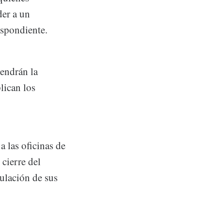
der a un
espondiente.
tendrán la
lican los
a las oficinas de
cierre del
gulación de sus