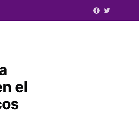
a
n el
cos