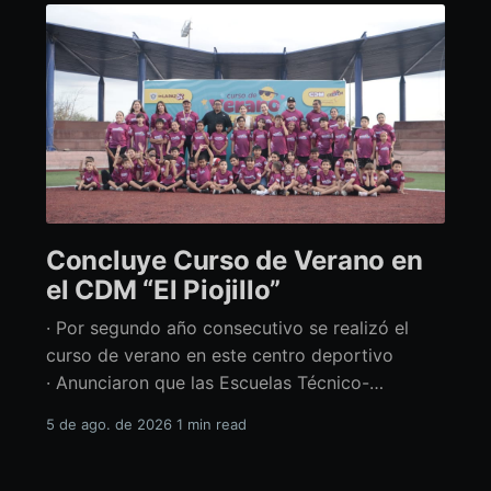
Concluye Curso de Verano en
el CDM “El Piojillo”
· Por segundo año consecutivo se realizó el
curso de verano en este centro deportivo
· Anunciaron que las Escuelas Técnico-
Deportivas del CDM “El Piojillo” iniciarán
5 de ago. de 2026
1 min read
actividades el próximo 24 de agosto Con una
exhibición ante madres y padres de familia,