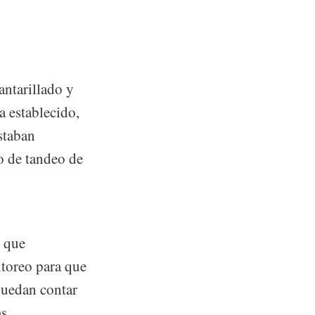
ntarillado y
 establecido,
staban
io de tandeo de
s que
itoreo para que
puedan contar
s.