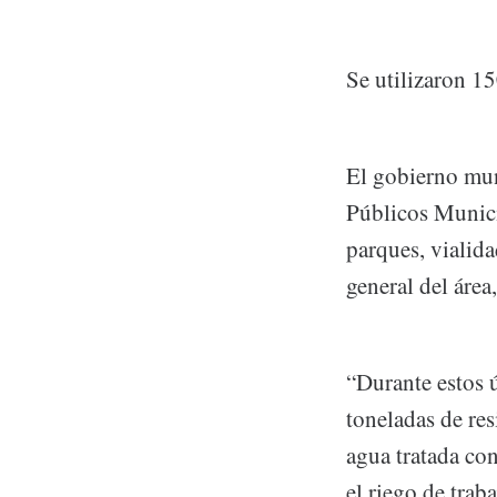
Se utilizaron 15
El gobierno mun
Públicos Municip
parques, vialida
general del áre
“Durante estos 
toneladas de res
agua tratada con
el riego de trab