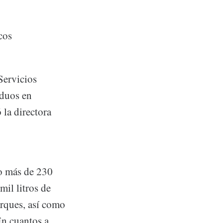
cos
Servicios
iduos en
 la directora
do más de 230
mil litros de
arques, así como
 En cuantos a