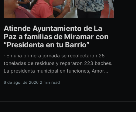
Atiende Ayuntamiento de La
Paz a familias de Miramar con
“Presidenta en tu Barrio”
· En una primera jornada se recolectaron 25
toneladas de residuos y repararon 223 baches.
La presidenta municipal en funciones, Amor
Fenech Montaño, encabezó una edición más del
6 de ago. de 2026
2 min read
programa “Presidenta en tu Barrio” en la
colonia Miramar, donde el Ayuntamiento de La
Paz brindó más de 600 servicios sociales y
realizó