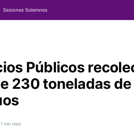
Sesiones Solemnes
cios Públicos recole
e 230 toneladas de
uos
1 min read