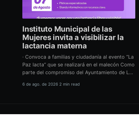
Instituto Municipal de las
Mujeres invita a visibilizar la
lactancia materna
· Convoca a familias y ciudadanía al evento “La
Paz lacta” que se realizará en el malecón Como
parte del compromiso del Ayuntamiento de La
Paz por impulsar políticas públicas que
6 de ago. de 2026
2 min read
promuevan el bienestar, la salud y los derechos
de las mujeres, así como generar espacios más
incluyentes, el Instituto Municipal
H.XVIII Ayuntamiento de La Paz
© 2026