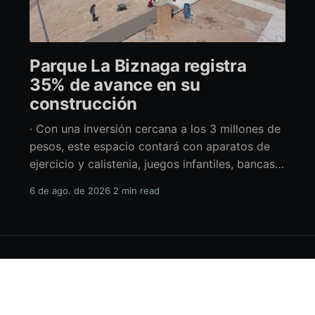
Parque La Biznaga registra
35% de avance en su
construcción
· Con una inversión cercana a los 3 millones de
pesos, este espacio contará con aparatos de
ejercicio y calistenia, juegos infantiles, bancas,
espacio de usos múltiples y pérgolas La
6 de ago. de 2026
2 min read
alcaldesa de La Paz en funciones, Amor Fenech
Montaño, informó sobre los avances en la
construcción del parque La Biznaga ubicado