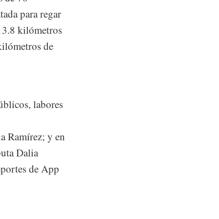
atada para regar
 13.8 kilómetros
kilómetros de
úblicos, labores
l
la Ramírez; y en
puta Dalia
reportes de App