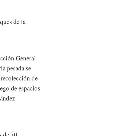
ques de la
ección General
ia pesada se
 recolección de
iego de espacios
nández
s de 70