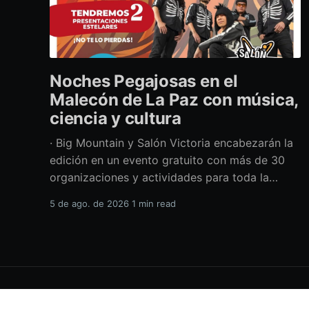
Noches Pegajosas en el
Malecón de La Paz con música,
ciencia y cultura
· Big Mountain y Salón Victoria encabezarán la
edición en un evento gratuito con más de 30
organizaciones y actividades para toda la
familia Con una propuesta que fusiona música
5 de ago. de 2026
1 min read
en vivo, divulgación científica y actividades
culturales enfocadas en las juventudes, este
viernes 7 de agosto se llevará a cabo una
H.XVIII Ayuntamiento de La Paz
© 2026