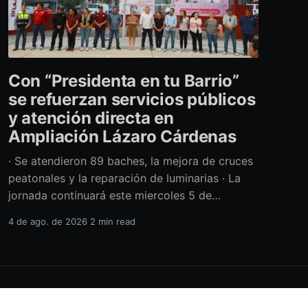
Con “Presidenta en tu Barrio”
se refuerzan servicios públicos
y atención directa en
Ampliación Lázaro Cárdenas
· Se atendieron 89 baches, la mejora de cruces
peatonales y la reparación de luminarias · La
jornada continuará este miercoles 5 de
agosto con acciones de limpieza y prevención
4 de ago. de 2026
2 min read
ante la temporada de lluvias Con el retiro de
cerca de 40 toneladas diversos residuos,
además de la atención de casi 450