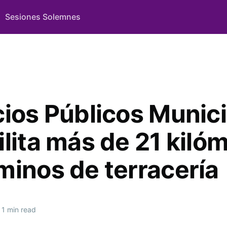
Sesiones Solemnes
cios Públicos Munic
ilita más de 21 kiló
minos de terracería
1 min read