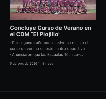
Concluye Curso de Verano en
el CDM “El Piojillo”
· Por segundo año consecutivo se realizó el
curso de verano en este centro deportivo
· Anunciaron que las Escuelas Técnico-
Deportivas del CDM “El Piojillo” iniciarán
5 de ago. de 2026
1 min read
actividades el próximo 24 de agosto Con una
exhibición ante madres y padres de familia,
concluyó el Curso de Verano del Centro
Deportivo Municipal (CDM) “El