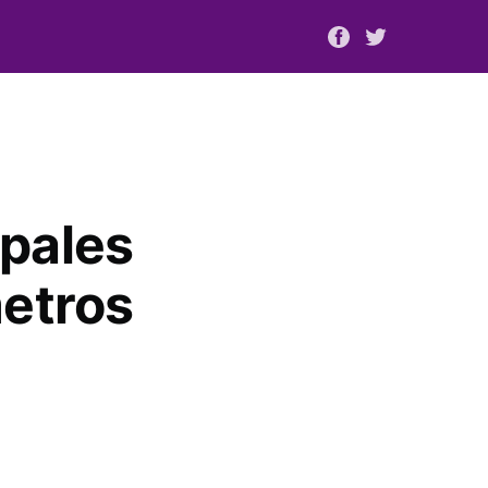
ipales
metros