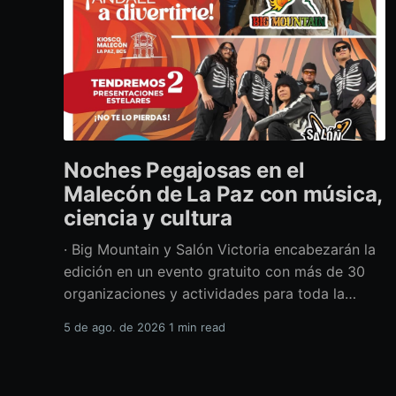
Noches Pegajosas en el
Malecón de La Paz con música,
ciencia y cultura
· Big Mountain y Salón Victoria encabezarán la
edición en un evento gratuito con más de 30
organizaciones y actividades para toda la
familia Con una propuesta que fusiona música
5 de ago. de 2026
1 min read
en vivo, divulgación científica y actividades
culturales enfocadas en las juventudes, este
viernes 7 de agosto se llevará a cabo una