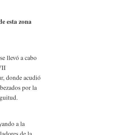
de esta zona
e llevó a cabo
VII
ur, donde acudió
abezados por la
guitud.
yando a la
ladores de la