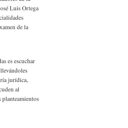
José Luis Ortega
cialidades
examen de la
das es escuchar
 llevándoles
ía jurídica,
acuden al
os planteamientos