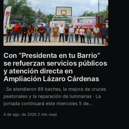
Con “Presidenta en tu Barrio”
se refuerzan servicios públicos
y atención directa en
Ampliación Lázaro Cárdenas
· Se atendieron 89 baches, la mejora de cruces
peatonales y la reparación de luminarias · La
jornada continuará este miercoles 5 de
agosto con acciones de limpieza y prevención
4 de ago. de 2026
2 min read
ante la temporada de lluvias Con el retiro de
cerca de 40 toneladas diversos residuos,