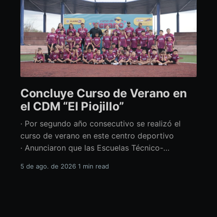
Concluye Curso de Verano en
el CDM “El Piojillo”
· Por segundo año consecutivo se realizó el
curso de verano en este centro deportivo
· Anunciaron que las Escuelas Técnico-
Deportivas del CDM “El Piojillo” iniciarán
5 de ago. de 2026
1 min read
actividades el próximo 24 de agosto Con una
exhibición ante madres y padres de familia,
concluyó el Curso de Verano del Centro
Deportivo Municipal (CDM) “El