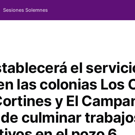
Sesiones Solemnes
tablecerá el servici
n las colonias Los O
Cortines y El Campan
 de culminar trabajo
tivos en el pozo 6