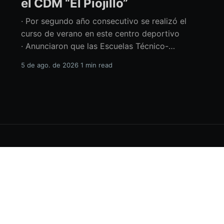
el CDM “El Piojillo”
· Por segundo año consecutivo se realizó el
curso de verano en este centro deportivo
· Anunciaron que las Escuelas Técnico-
Deportivas del CDM “El Piojillo” iniciarán
5 de ago. de 2026
1 min read
actividades el próximo 24 de agosto Con una
exhibición ante madres y padres de familia,
concluyó el Curso de Verano del Centro
Deportivo Municipal (CDM) “El