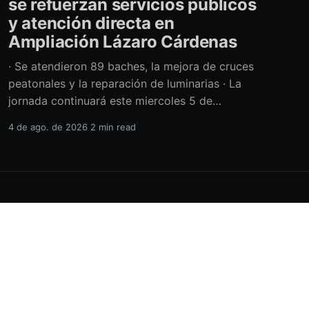
se refuerzan servicios públicos
y atención directa en
Ampliación Lázaro Cárdenas
· Se atendieron 89 baches, la mejora de cruces
peatonales y la reparación de luminarias · La
jornada continuará este miercoles 5 de
agosto con acciones de limpieza y prevención
4 de ago. de 2026
2 min read
ante la temporada de lluvias Con el retiro de
cerca de 40 toneladas diversos residuos,
además de la atención de casi 450