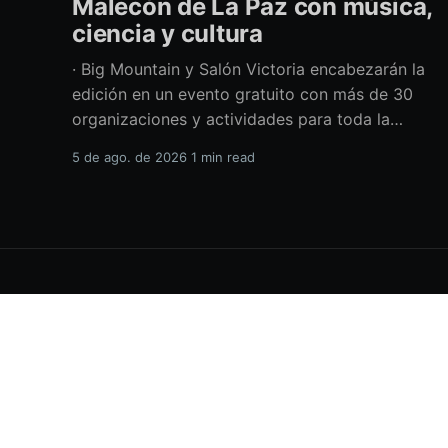
Malecón de La Paz con música,
ciencia y cultura
· Big Mountain y Salón Victoria encabezarán la
edición en un evento gratuito con más de 30
organizaciones y actividades para toda la
familia Con una propuesta que fusiona música
5 de ago. de 2026
1 min read
en vivo, divulgación científica y actividades
culturales enfocadas en las juventudes, este
viernes 7 de agosto se llevará a cabo una
H.XVIII Ayuntamiento de La Paz
© 2026