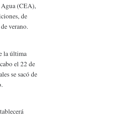
el Agua (CEA),
iciones, de
 de verano.
e la última
 cabo el 22 de
ales se sacó de
o.
stablecerá