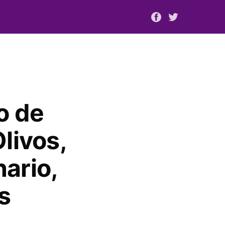
o de
livos,
ario,
s