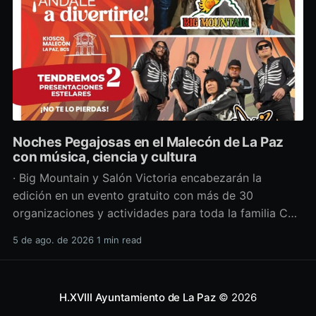
Noches Pegajosas en el Malecón de La Paz
con música, ciencia y cultura
· Big Mountain y Salón Victoria encabezarán la
edición en un evento gratuito con más de 30
organizaciones y actividades para toda la familia Con
una propuesta que fusiona música en vivo,
5 de ago. de 2026
1 min read
divulgación científica y actividades culturales
enfocadas en las juventudes, este viernes 7 de agosto
se llevará a cabo una
H.XVIII Ayuntamiento de La Paz
© 2026