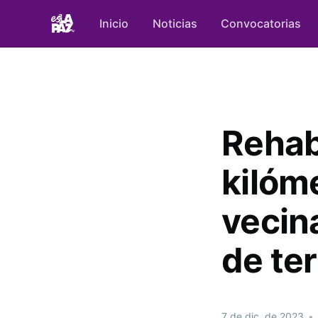
Inicio
Noticias
Convocatorias
Rehab
kilóm
vecin
de ter
7 de dic. de 2023
•