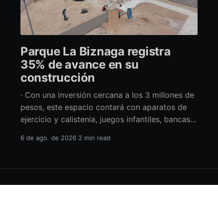
Parque La Biznaga registra
35% de avance en su
construcción
· Con una inversión cercana a los 3 millones de
pesos, este espacio contará con aparatos de
ejercicio y calistenia, juegos infantiles, bancas,
espacio de usos múltiples y pérgolas La
6 de ago. de 2026
2 min read
alcaldesa de La Paz en funciones, Amor Fenech
Montaño, informó sobre los avances en la
construcción del parque La Biznaga ubicado