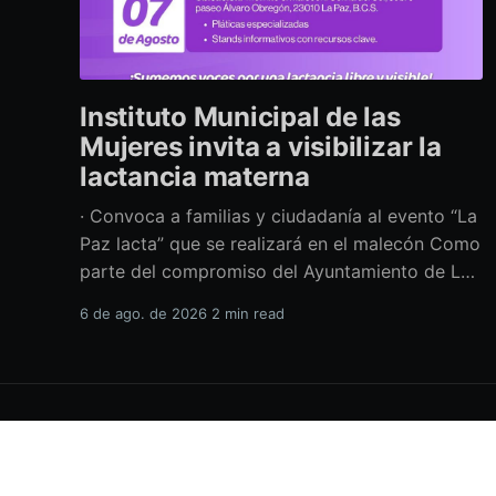
Instituto Municipal de las
Mujeres invita a visibilizar la
lactancia materna
· Convoca a familias y ciudadanía al evento “La
Paz lacta” que se realizará en el malecón Como
parte del compromiso del Ayuntamiento de La
Paz por impulsar políticas públicas que
6 de ago. de 2026
2 min read
promuevan el bienestar, la salud y los derechos
de las mujeres, así como generar espacios más
incluyentes, el Instituto Municipal
H.XVIII Ayuntamiento de La Paz
© 2026