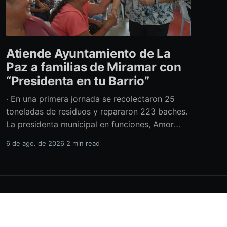
Atiende Ayuntamiento de La
Paz a familias de Miramar con
“Presidenta en tu Barrio”
· En una primera jornada se recolectaron 25
toneladas de residuos y repararon 223 baches.
La presidenta municipal en funciones, Amor
Fenech Montaño, encabezó una edición más del
6 de ago. de 2026
2 min read
programa “Presidenta en tu Barrio” en la
colonia Miramar, donde el Ayuntamiento de La
Paz brindó más de 600 servicios sociales y
realizó