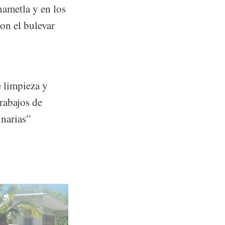
hametla y en los
con el bulevar
e limpieza y
trabajos de
inarias”