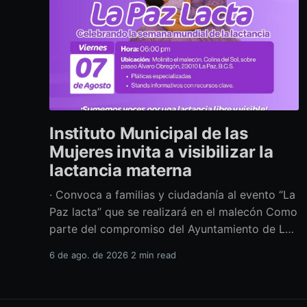
Instituto Municipal de las
Mujeres invita a visibilizar la
lactancia materna
· Convoca a familias y ciudadanía al evento “La
Paz lacta” que se realizará en el malecón Como
parte del compromiso del Ayuntamiento de La
Paz por impulsar políticas públicas que
6 de ago. de 2026
2 min read
promuevan el bienestar, la salud y los derechos
de las mujeres, así como generar espacios más
incluyentes, el Instituto Municipal