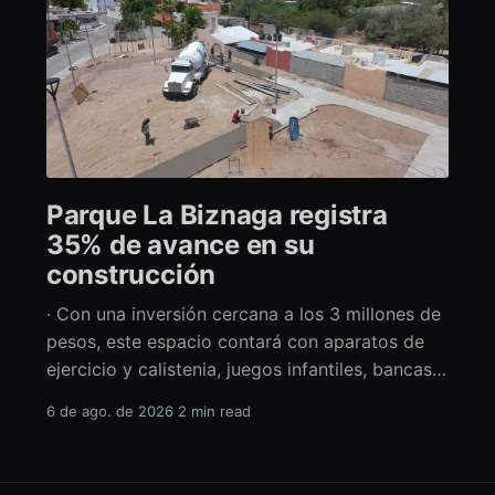
Parque La Biznaga registra
35% de avance en su
construcción
· Con una inversión cercana a los 3 millones de
pesos, este espacio contará con aparatos de
ejercicio y calistenia, juegos infantiles, bancas,
espacio de usos múltiples y pérgolas La
6 de ago. de 2026
2 min read
alcaldesa de La Paz en funciones, Amor Fenech
Montaño, informó sobre los avances en la
construcción del parque La Biznaga ubicado