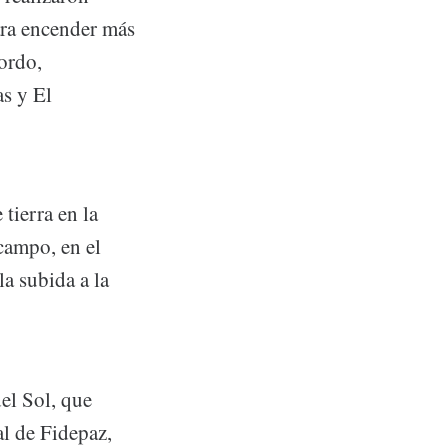
ara encender más
ordo,
s y El
 tierra en la
campo, en el
la subida a la
el Sol, que
al de Fidepaz,