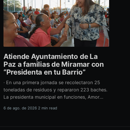
Atiende Ayuntamiento de La
Paz a familias de Miramar con
“Presidenta en tu Barrio”
· En una primera jornada se recolectaron 25
toneladas de residuos y repararon 223 baches.
La presidenta municipal en funciones, Amor
Fenech Montaño, encabezó una edición más del
6 de ago. de 2026
2 min read
programa “Presidenta en tu Barrio” en la
colonia Miramar, donde el Ayuntamiento de La
Paz brindó más de 600 servicios sociales y