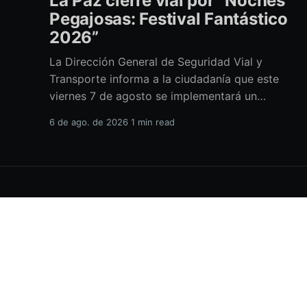
La Paz cierre vial por “Noches
Pegajosas: Festival Fantástico
2026”
La Dirección General de Seguridad Vial y
Transporte informa a la ciudadanía que este
viernes 7 de agosto se implementará un
operativo especial con cierre a la circulación
6 de ago. de 2026
1 min read
sobre el Paseo Álvaro Obregón, con motivo del
evento “Noches Pegajosas: Festival Fantástico
2026”. La suspensión vehicular iniciará a partir
de las
H.XVIII Ayuntamiento de La Paz
© 2026