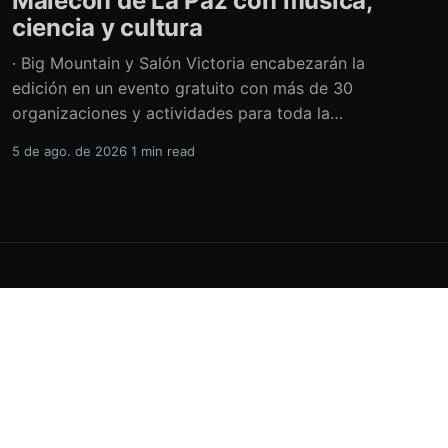
Malecón de La Paz con música,
ciencia y cultura
· Big Mountain y Salón Victoria encabezarán la
edición en un evento gratuito con más de 30
organizaciones y actividades para toda la
familia Con una propuesta que fusiona música
5 de ago. de 2026
1 min read
en vivo, divulgación científica y actividades
culturales enfocadas en las juventudes, este
viernes 7 de agosto se llevará a cabo una