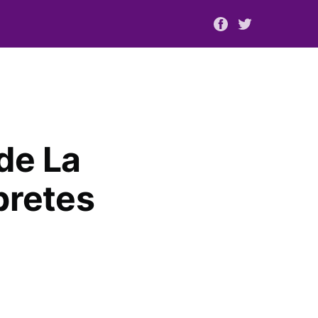
de La
pretes