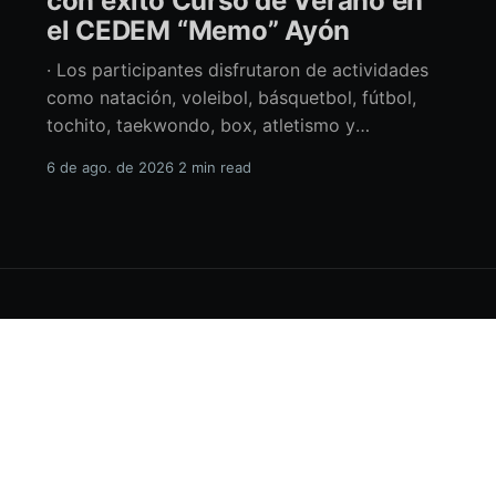
con éxito Curso de Verano en
el CEDEM “Memo” Ayón
· Los participantes disfrutaron de actividades
como natación, voleibol, básquetbol, fútbol,
tochito, taekwondo, box, atletismo y
actividades artísticas. Durante la clausura del
6 de ago. de 2026
2 min read
Curso de Verano en el Centro Deportivo
Municipal (CEDEM) “Memo” Ayón, la alcaldesa
de La Paz en funciones, Amor Fenech Montaño,
reconoció el esfuerzo de las 200 niñas y