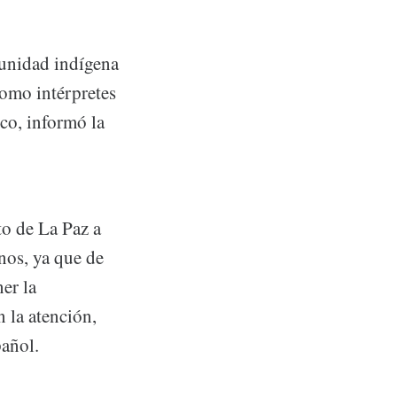
munidad indígena
 como intérpretes
co, informó la
to de La Paz a
nos, ya que de
er la
n la atención,
pañol.