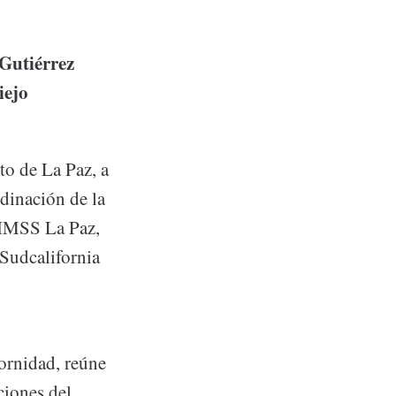
Gutiérrez
iejo
to de La Paz, a
rdinación de la
 IMSS La Paz,
“Sudcalifornia
fornidad, reúne
ciones del