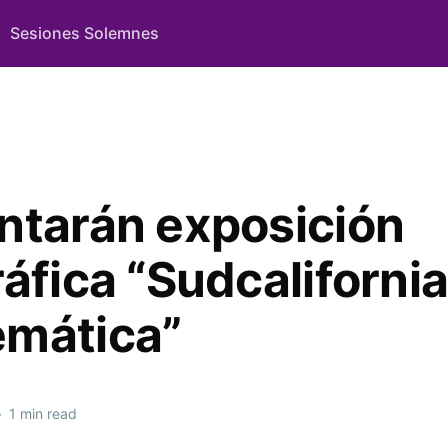
Sesiones Solemnes
ntarán exposición
áfica “Sudcaliforni
mática”
•
1 min read