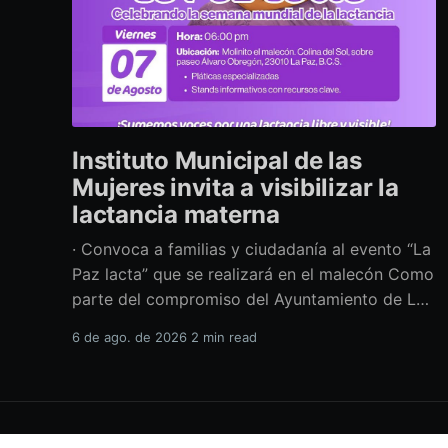
Instituto Municipal de las
Mujeres invita a visibilizar la
lactancia materna
· Convoca a familias y ciudadanía al evento “La
Paz lacta” que se realizará en el malecón Como
parte del compromiso del Ayuntamiento de La
Paz por impulsar políticas públicas que
6 de ago. de 2026
2 min read
promuevan el bienestar, la salud y los derechos
de las mujeres, así como generar espacios más
incluyentes, el Instituto Municipal