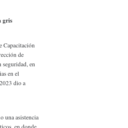
 gris
de Capacitación
rección de
n seguridad, en
as en el
 2023 dio a
o una asistencia
sticos, en donde