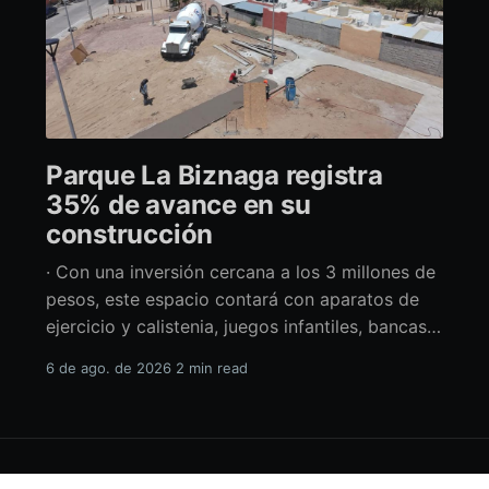
Parque La Biznaga registra
35% de avance en su
construcción
· Con una inversión cercana a los 3 millones de
pesos, este espacio contará con aparatos de
ejercicio y calistenia, juegos infantiles, bancas,
espacio de usos múltiples y pérgolas La
6 de ago. de 2026
2 min read
alcaldesa de La Paz en funciones, Amor Fenech
Montaño, informó sobre los avances en la
construcción del parque La Biznaga ubicado