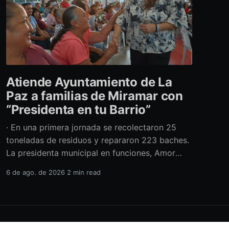
Atiende Ayuntamiento de La
Paz a familias de Miramar con
“Presidenta en tu Barrio”
· En una primera jornada se recolectaron 25
toneladas de residuos y repararon 223 baches.
La presidenta municipal en funciones, Amor
Fenech Montaño, encabezó una edición más del
6 de ago. de 2026
2 min read
programa “Presidenta en tu Barrio” en la
colonia Miramar, donde el Ayuntamiento de La
Paz brindó más de 600 servicios sociales y
realizó