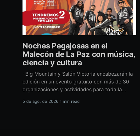
Noches Pegajosas en el
Malecón de La Paz con música,
ciencia y cultura
· Big Mountain y Salón Victoria encabezarán la
edición en un evento gratuito con más de 30
organizaciones y actividades para toda la
familia Con una propuesta que fusiona música
5 de ago. de 2026
1 min read
en vivo, divulgación científica y actividades
culturales enfocadas en las juventudes, este
viernes 7 de agosto se llevará a cabo una