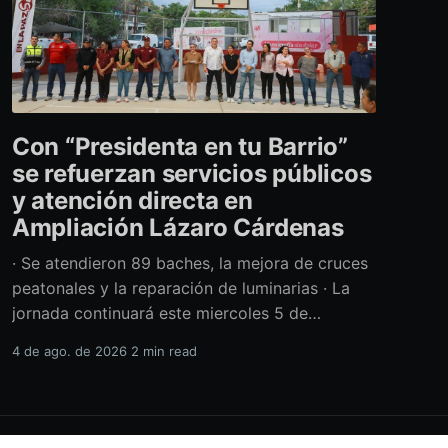
Con “Presidenta en tu Barrio”
se refuerzan servicios públicos
y atención directa en
Ampliación Lázaro Cárdenas
· Se atendieron 89 baches, la mejora de cruces
peatonales y la reparación de luminarias · La
jornada continuará este miercoles 5 de
agosto con acciones de limpieza y prevención
4 de ago. de 2026
2 min read
ante la temporada de lluvias Con el retiro de
cerca de 40 toneladas diversos residuos,
además de la atención de casi 450