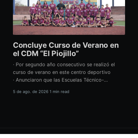
Concluye Curso de Verano en
el CDM “El Piojillo”
· Por segundo año consecutivo se realizó el
curso de verano en este centro deportivo
· Anunciaron que las Escuelas Técnico-
Deportivas del CDM “El Piojillo” iniciarán
5 de ago. de 2026
1 min read
actividades el próximo 24 de agosto Con una
exhibición ante madres y padres de familia,
concluyó el Curso de Verano del Centro
Deportivo Municipal (CDM) “El