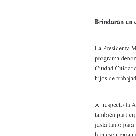
Brindarán un e
La Presidenta M
programa denom
Ciudad Cuidadora
hijos de trabaj
Al respecto la 
también particip
justa tanto par
bienestar para n