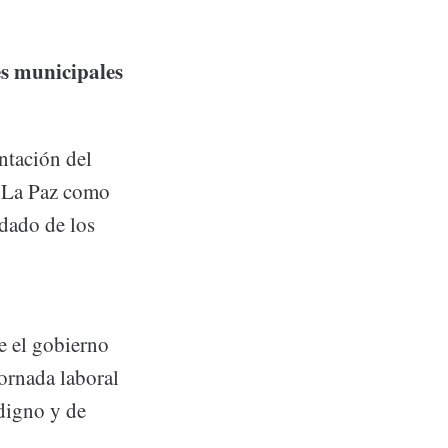
es municipales
ntación del
 La Paz como
idado de los
e el gobierno
jornada laboral
digno y de