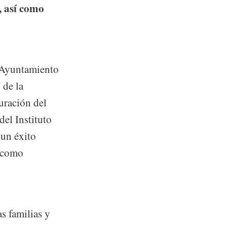
, así como
l Ayuntamiento
 de la
uración del
el Instituto
 un éxito
í como
as familias y