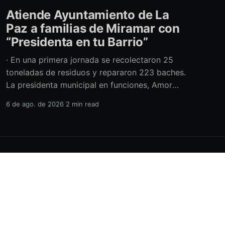
Atiende Ayuntamiento de La
Paz a familias de Miramar con
“Presidenta en tu Barrio”
· En una primera jornada se recolectaron 25
toneladas de residuos y repararon 223 baches.
La presidenta municipal en funciones, Amor
Fenech Montaño, encabezó una edición más del
6 de ago. de 2026
2 min read
programa “Presidenta en tu Barrio” en la
colonia Miramar, donde el Ayuntamiento de La
Paz brindó más de 600 servicios sociales y
realizó