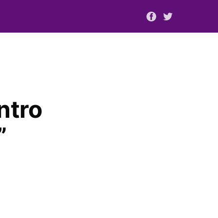
ntro
”