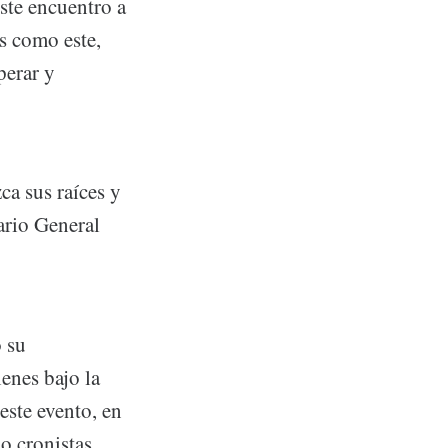
este encuentro a
s como este,
perar y
ca sus raíces y
ario General
 su
enes bajo la
este evento, en
o cronistas,