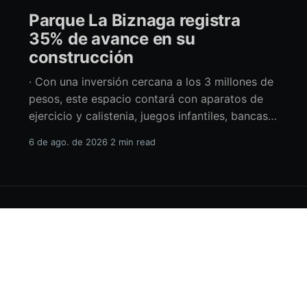
Parque La Biznaga registra
35% de avance en su
construcción
· Con una inversión cercana a los 3 millones de
pesos, este espacio contará con aparatos de
ejercicio y calistenia, juegos infantiles, bancas,
espacio de usos múltiples y pérgolas La
6 de ago. de 2026
2 min read
alcaldesa de La Paz en funciones, Amor Fenech
Montaño, informó sobre los avances en la
construcción del parque La Biznaga ubicado