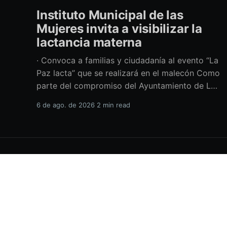
Instituto Municipal de las
Mujeres invita a visibilizar la
lactancia materna
· Convoca a familias y ciudadanía al evento “La
Paz lacta” que se realizará en el malecón Como
parte del compromiso del Ayuntamiento de La
Paz por impulsar políticas públicas que
6 de ago. de 2026
2 min read
promuevan el bienestar, la salud y los derechos
de las mujeres, así como generar espacios más
incluyentes, el Instituto Municipal
H.XVIII Ayuntamiento de La Paz
© 2026