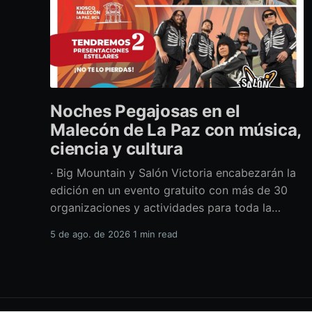
Noches Pegajosas en el
Malecón de La Paz con música,
ciencia y cultura
· Big Mountain y Salón Victoria encabezarán la
edición en un evento gratuito con más de 30
organizaciones y actividades para toda la
familia Con una propuesta que fusiona música
5 de ago. de 2026
1 min read
en vivo, divulgación científica y actividades
culturales enfocadas en las juventudes, este
viernes 7 de agosto se llevará a cabo una