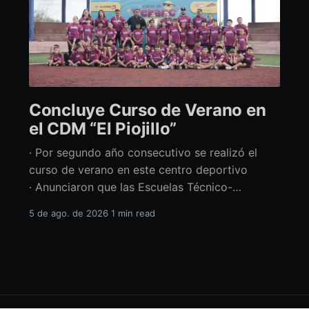
Concluye Curso de Verano en
el CDM “El Piojillo”
· Por segundo año consecutivo se realizó el
curso de verano en este centro deportivo
· Anunciaron que las Escuelas Técnico-
Deportivas del CDM “El Piojillo” iniciarán
5 de ago. de 2026
1 min read
actividades el próximo 24 de agosto Con una
exhibición ante madres y padres de familia,
concluyó el Curso de Verano del Centro
Deportivo Municipal (CDM) “El