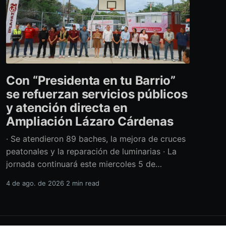
Con “Presidenta en tu Barrio”
se refuerzan servicios públicos
y atención directa en
Ampliación Lázaro Cárdenas
· Se atendieron 89 baches, la mejora de cruces
peatonales y la reparación de luminarias · La
jornada continuará este miercoles 5 de
agosto con acciones de limpieza y prevención
4 de ago. de 2026
2 min read
ante la temporada de lluvias Con el retiro de
cerca de 40 toneladas diversos residuos,
además de la atención de casi 450