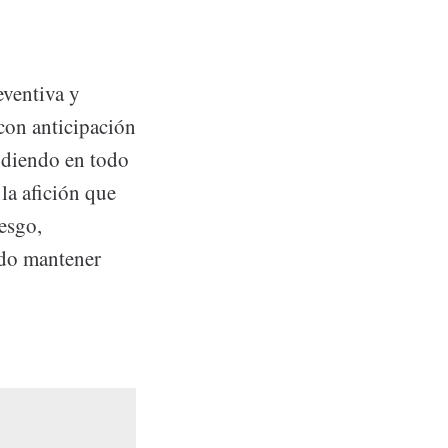
eventiva y
con anticipación
endiendo en todo
la afición que
esgo,
odo mantener