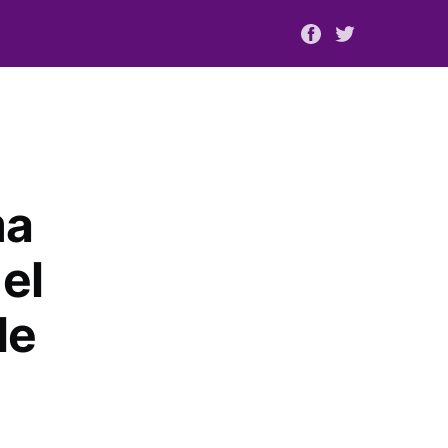
ma
el
le