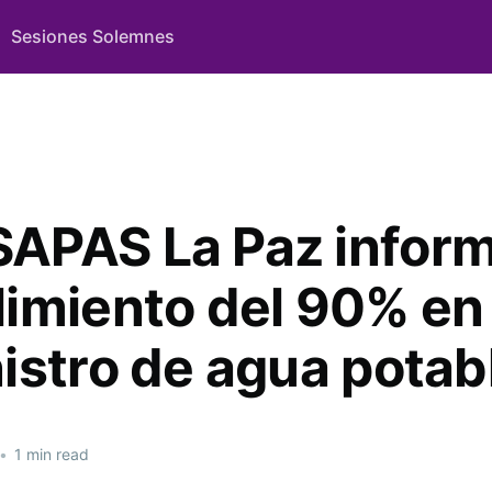
Sesiones Solemnes
PAS La Paz infor
imiento del 90% en 
istro de agua potab
•
1 min read