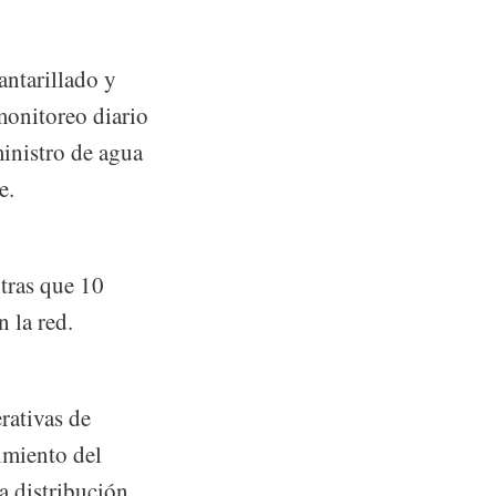
ntarillado y
onitoreo diario
inistro de agua
e.
tras que 10
n la red.
rativas de
imiento del
a distribución