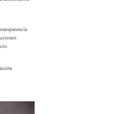
ransparencia
acciones
cio.
ención