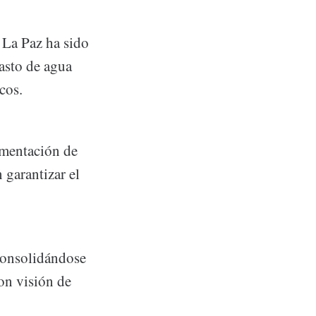
 La Paz ha sido
basto de agua
cos.
lementación de
 garantizar el
consolidándose
on visión de