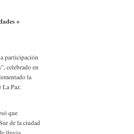
udades +
a participación
”, celebrado en
plementado la
e La Paz.
esó que
Sur de la ciudad
e lluvia,