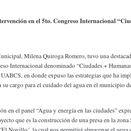
tervención en el 5to. Congreso Internacional “Ci
unicipal, Milena Quiroga Romero, tuvo una destacad
reso Internacional denominado “Ciudades + Humanas
la UABCS, en donde expuso las estrategias que ha im
a su cargo para el cuidado del agua en el municipio d
ión en el panel “Agua y energía en las ciudades” expr
yecto que es la construcción de una presa en la zona 
l Novillo´, la cual nos permitirá almacenar el agua d