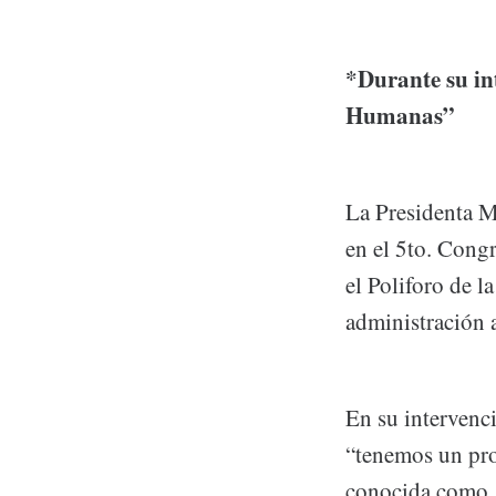
*Durante su in
Humanas”
La Presidenta M
en el 5to. Cong
el Poliforo de 
administración 
En su intervenc
“tenemos un pro
conocida como ´E