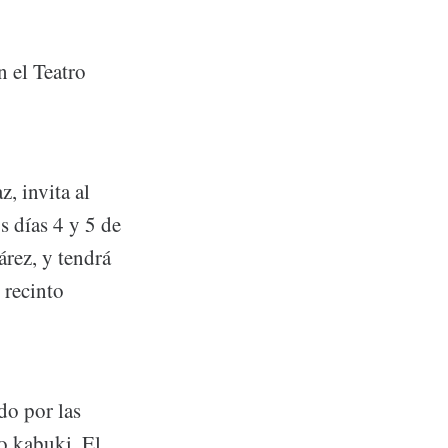
n el Teatro
, invita al
s días 4 y 5 de
árez, y tendrá
 recinto
do por las
ro kabuki. El