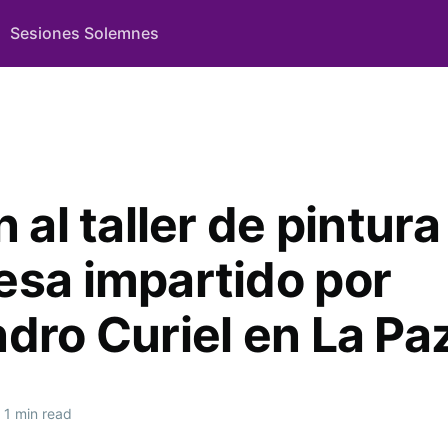
Sesiones Solemnes
n al taller de pintura
esa impartido por
ndro Curiel en La Pa
1 min read