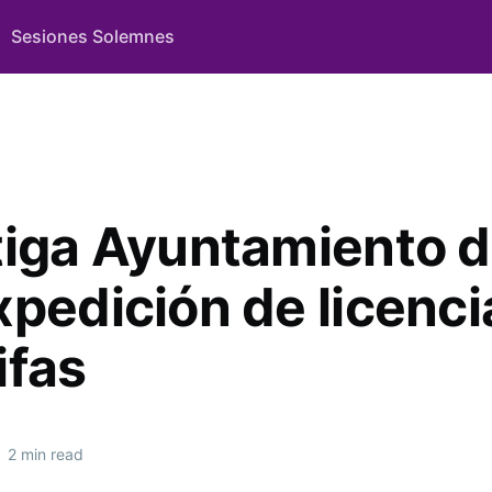
Sesiones Solemnes
tiga Ayuntamiento d
xpedición de licenci
ifas
•
2 min read