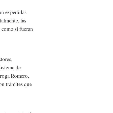
son expedidas
talmente, las
n como si fueran
stores,
Sistema de
iroga Romero,
con trámites que