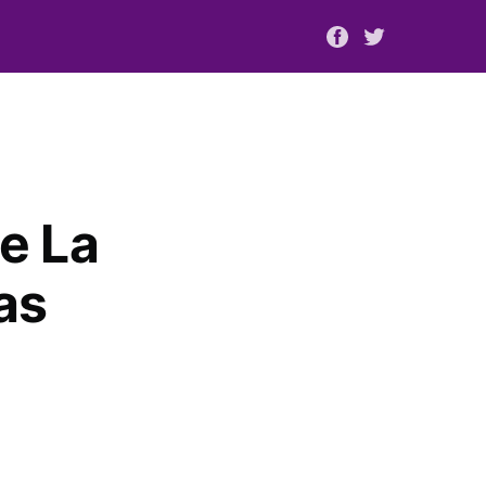
e La
as