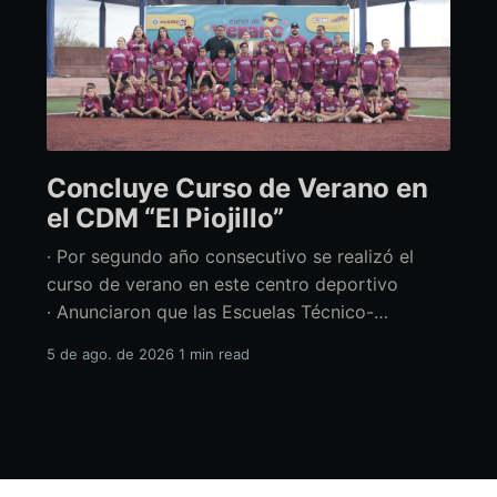
Concluye Curso de Verano en
el CDM “El Piojillo”
· Por segundo año consecutivo se realizó el
curso de verano en este centro deportivo
· Anunciaron que las Escuelas Técnico-
Deportivas del CDM “El Piojillo” iniciarán
5 de ago. de 2026
1 min read
actividades el próximo 24 de agosto Con una
exhibición ante madres y padres de familia,
concluyó el Curso de Verano del Centro
Deportivo Municipal (CDM) “El