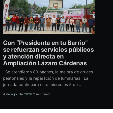
Con “Presidenta en tu Barrio”
se refuerzan servicios públicos
y atención directa en
Ampliación Lázaro Cárdenas
· Se atendieron 89 baches, la mejora de cruces
peatonales y la reparación de luminarias · La
jornada continuará este miercoles 5 de
agosto con acciones de limpieza y prevención
4 de ago. de 2026
2 min read
ante la temporada de lluvias Con el retiro de
cerca de 40 toneladas diversos residuos,
además de la atención de casi 450