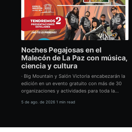
Noches Pegajosas en el
Malecón de La Paz con música,
ciencia y cultura
· Big Mountain y Salón Victoria encabezarán la
edición en un evento gratuito con más de 30
organizaciones y actividades para toda la
familia Con una propuesta que fusiona música
5 de ago. de 2026
1 min read
en vivo, divulgación científica y actividades
culturales enfocadas en las juventudes, este
viernes 7 de agosto se llevará a cabo una