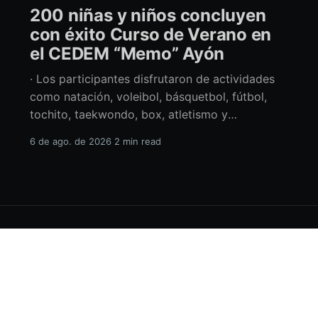
200 niñas y niños concluyen
con éxito Curso de Verano en
el CEDEM “Memo” Ayón
· Los participantes disfrutaron de actividades
como natación, voleibol, básquetbol, fútbol,
tochito, taekwondo, box, atletismo y
actividades artísticas. Durante la clausura del
6 de ago. de 2026
2 min read
Curso de Verano en el Centro Deportivo
Municipal (CEDEM) “Memo” Ayón, la alcaldesa
de La Paz en funciones, Amor Fenech Montaño,
reconoció el esfuerzo de las 200 niñas y