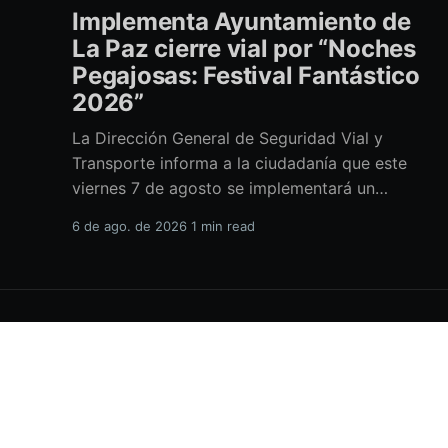
Implementa Ayuntamiento de
La Paz cierre vial por “Noches
Pegajosas: Festival Fantástico
2026”
La Dirección General de Seguridad Vial y
Transporte informa a la ciudadanía que este
viernes 7 de agosto se implementará un
operativo especial con cierre a la circulación
6 de ago. de 2026
1 min read
sobre el Paseo Álvaro Obregón, con motivo del
evento “Noches Pegajosas: Festival Fantástico
2026”. La suspensión vehicular iniciará a partir
de las
H.XVIII Ayuntamiento de La Paz
© 2026