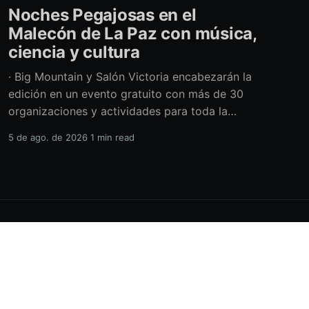
Noches Pegajosas en el
Malecón de La Paz con música,
ciencia y cultura
· Big Mountain y Salón Victoria encabezarán la
edición en un evento gratuito con más de 30
organizaciones y actividades para toda la
familia Con una propuesta que fusiona música
5 de ago. de 2026
1 min read
en vivo, divulgación científica y actividades
culturales enfocadas en las juventudes, este
viernes 7 de agosto se llevará a cabo una