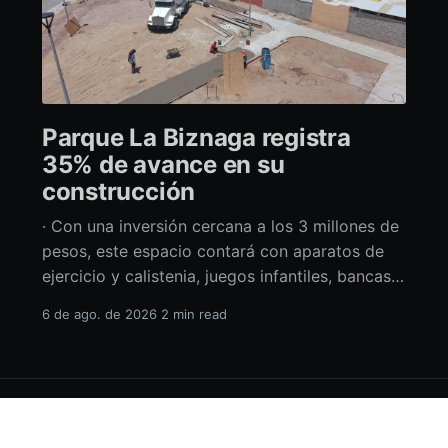
Parque La Biznaga registra
35% de avance en su
construcción
· Con una inversión cercana a los 3 millones de
pesos, este espacio contará con aparatos de
ejercicio y calistenia, juegos infantiles, bancas,
espacio de usos múltiples y pérgolas La
6 de ago. de 2026
2 min read
alcaldesa de La Paz en funciones, Amor Fenech
Montaño, informó sobre los avances en la
construcción del parque La Biznaga ubicado