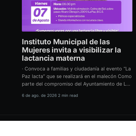
Instituto Municipal de las
Mujeres invita a visibilizar la
lactancia materna
· Convoca a familias y ciudadanía al evento “La
Paz lacta” que se realizará en el malecón Como
parte del compromiso del Ayuntamiento de La
Paz por impulsar políticas públicas que
6 de ago. de 2026
2 min read
promuevan el bienestar, la salud y los derechos
de las mujeres, así como generar espacios más
incluyentes, el Instituto Municipal
H.XVIII Ayuntamiento de La Paz
© 2026