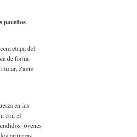
es paceños
cera etapa del
ica de forma
titular, Zamir
uerza en las
n con el
atendidos jóvenes
dos primeras