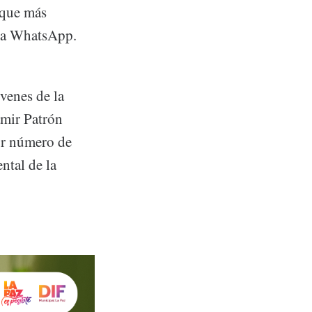
 que más
vía WhatsApp.
óvenes de la
amir Patrón
or número de
ntal de la