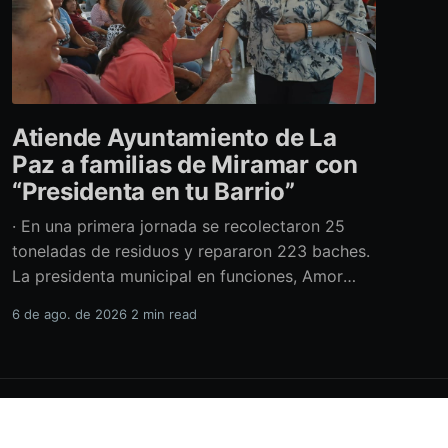
Atiende Ayuntamiento de La
Paz a familias de Miramar con
“Presidenta en tu Barrio”
· En una primera jornada se recolectaron 25
toneladas de residuos y repararon 223 baches.
La presidenta municipal en funciones, Amor
Fenech Montaño, encabezó una edición más del
6 de ago. de 2026
2 min read
programa “Presidenta en tu Barrio” en la
colonia Miramar, donde el Ayuntamiento de La
Paz brindó más de 600 servicios sociales y
realizó