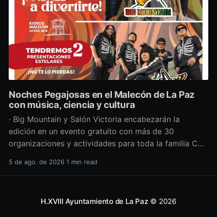
Noches Pegajosas en el Malecón de La Paz
con música, ciencia y cultura
· Big Mountain y Salón Victoria encabezarán la
edición en un evento gratuito con más de 30
organizaciones y actividades para toda la familia Con
una propuesta que fusiona música en vivo,
5 de ago. de 2026
1 min read
divulgación científica y actividades culturales
enfocadas en las juventudes, este viernes 7 de agosto
se llevará a cabo una
H.XVIII Ayuntamiento de La Paz
© 2026