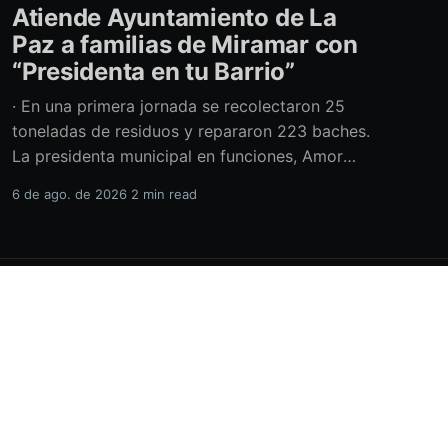
Atiende Ayuntamiento de La
Paz a familias de Miramar con
“Presidenta en tu Barrio”
· En una primera jornada se recolectaron 25
toneladas de residuos y repararon 223 baches.
La presidenta municipal en funciones, Amor
Fenech Montaño, encabezó una edición más del
6 de ago. de 2026
2 min read
programa “Presidenta en tu Barrio” en la
colonia Miramar, donde el Ayuntamiento de La
Paz brindó más de 600 servicios sociales y
realizó