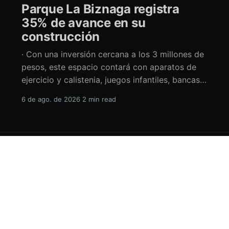
Parque La Biznaga registra
35% de avance en su
construcción
· Con una inversión cercana a los 3 millones de
pesos, este espacio contará con aparatos de
ejercicio y calistenia, juegos infantiles, bancas,
espacio de usos múltiples y pérgolas La
6 de ago. de 2026
2 min read
alcaldesa de La Paz en funciones, Amor Fenech
Montaño, informó sobre los avances en la
construcción del parque La Biznaga ubicado