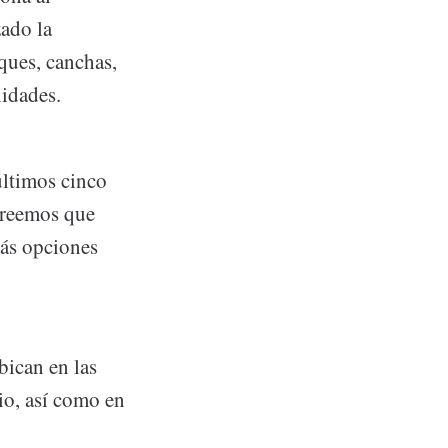
zado la
ques, canchas,
idades.
últimos cinco
creemos que
más opciones
bican en las
io, así como en