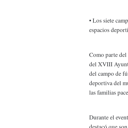
• Los siete cam
espacios deport
Como parte del 
del XVIII Ayunt
del campo de fút
deportiva del m
las familias pac
Durante el even
destacó que son