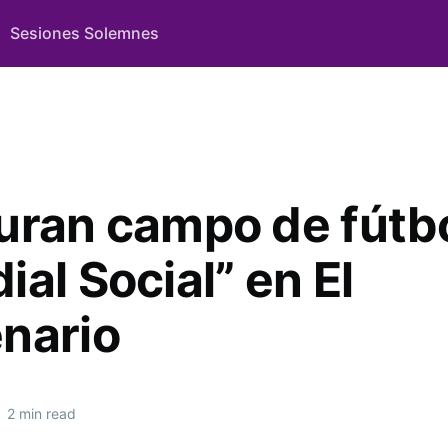
Sesiones Solemnes
uran campo de fútbo
al Social” en El
nario
•
2 min read