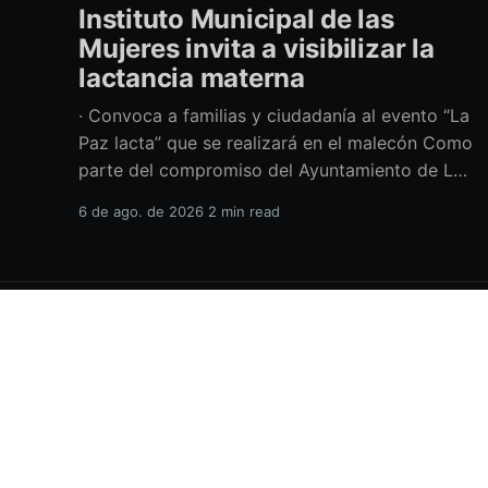
Instituto Municipal de las
Mujeres invita a visibilizar la
lactancia materna
· Convoca a familias y ciudadanía al evento “La
Paz lacta” que se realizará en el malecón Como
parte del compromiso del Ayuntamiento de La
Paz por impulsar políticas públicas que
6 de ago. de 2026
2 min read
promuevan el bienestar, la salud y los derechos
de las mujeres, así como generar espacios más
incluyentes, el Instituto Municipal
H.XVIII Ayuntamiento de La Paz
© 2026