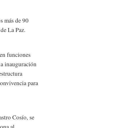
os más de 90
 de La Paz.
 en funciones
la inauguración
estructura
convivencia para
stro Cosío, se
ona al