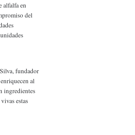
 alfalfa en
ompromiso del
idades
munidades
Silva, fundador
 enriquecen al
n ingredientes
 vivas estas