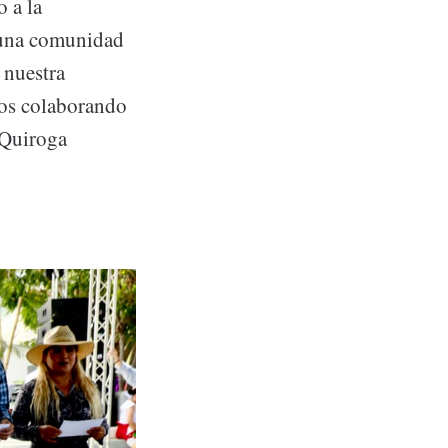
 a la
s una comunidad
 nuestra
mos colaborando
 Quiroga