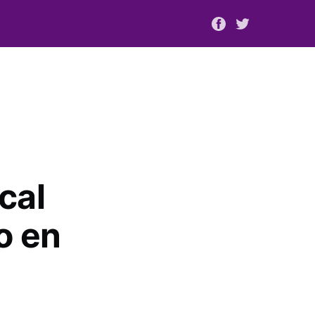
cal
o en