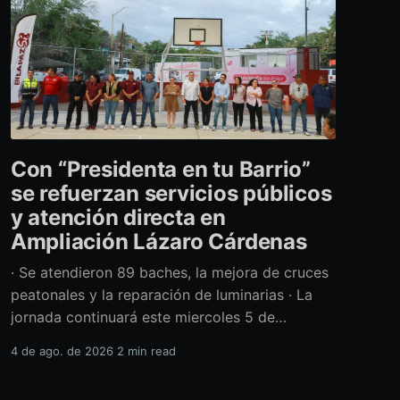
Con “Presidenta en tu Barrio”
se refuerzan servicios públicos
y atención directa en
Ampliación Lázaro Cárdenas
· Se atendieron 89 baches, la mejora de cruces
peatonales y la reparación de luminarias · La
jornada continuará este miercoles 5 de
agosto con acciones de limpieza y prevención
4 de ago. de 2026
2 min read
ante la temporada de lluvias Con el retiro de
cerca de 40 toneladas diversos residuos,