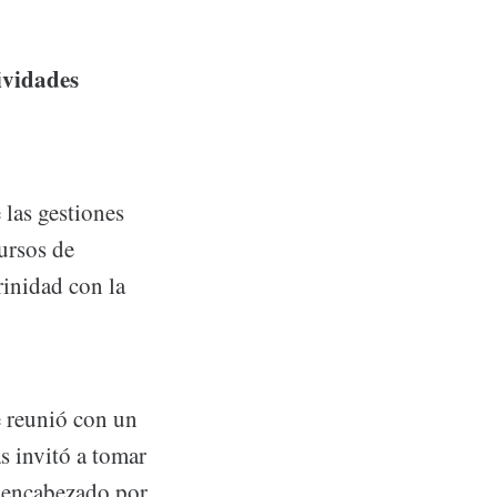
ividades
las gestiones
ursos de
rinidad con la
se reunió con un
s invitó a tomar
l encabezado por