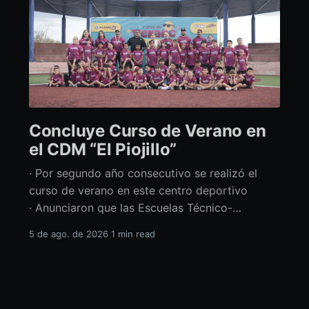
Concluye Curso de Verano en
el CDM “El Piojillo”
· Por segundo año consecutivo se realizó el
curso de verano en este centro deportivo
· Anunciaron que las Escuelas Técnico-
Deportivas del CDM “El Piojillo” iniciarán
5 de ago. de 2026
1 min read
actividades el próximo 24 de agosto Con una
exhibición ante madres y padres de familia,
concluyó el Curso de Verano del Centro
Deportivo Municipal (CDM) “El