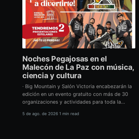
Noches Pegajosas en el
Malecón de La Paz con música,
ciencia y cultura
· Big Mountain y Salón Victoria encabezarán la
edición en un evento gratuito con más de 30
organizaciones y actividades para toda la
familia Con una propuesta que fusiona música
5 de ago. de 2026
1 min read
en vivo, divulgación científica y actividades
culturales enfocadas en las juventudes, este
viernes 7 de agosto se llevará a cabo una