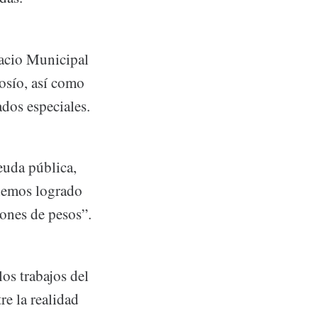
lacio Municipal
osío, así como
ados especiales.
euda pública,
 hemos logrado
ones de pesos”.
os trabajos del
e la realidad