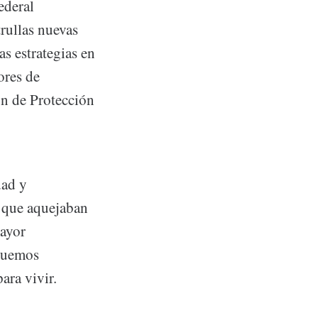
ederal
trullas nuevas
as estrategias en
ores de
ón de Protección
dad y
 que aquejaban
mayor
inuemos
ara vivir.