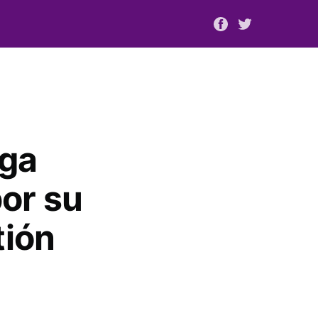
oga
or su
tión