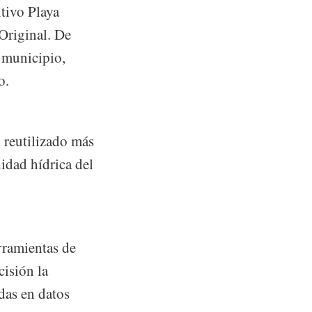
ntivo Playa
 Original. De
 municipio,
o.
 reutilizado más
lidad hídrica del
rramientas de
isión la
das en datos