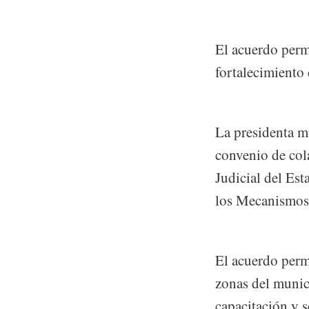
El acuerdo permi
fortalecimient
La presidenta m
convenio de col
Judicial del Est
los Mecanismos
El acuerdo perm
zonas del munic
capacitación y s