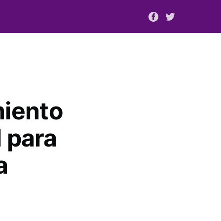
iento
l para
a