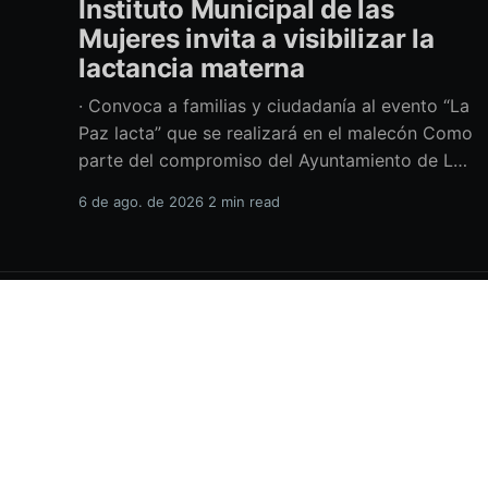
Instituto Municipal de las
Mujeres invita a visibilizar la
lactancia materna
· Convoca a familias y ciudadanía al evento “La
Paz lacta” que se realizará en el malecón Como
parte del compromiso del Ayuntamiento de La
Paz por impulsar políticas públicas que
6 de ago. de 2026
2 min read
promuevan el bienestar, la salud y los derechos
de las mujeres, así como generar espacios más
incluyentes, el Instituto Municipal
H.XVIII Ayuntamiento de La Paz
© 2026