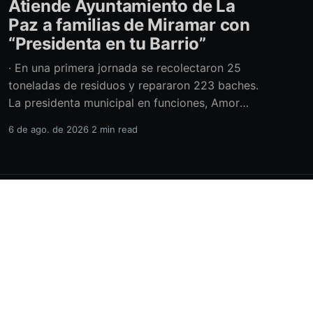
Atiende Ayuntamiento de La
Paz a familias de Miramar con
“Presidenta en tu Barrio”
· En una primera jornada se recolectaron 25
toneladas de residuos y repararon 223 baches.
La presidenta municipal en funciones, Amor
Fenech Montaño, encabezó una edición más del
6 de ago. de 2026
2 min read
programa “Presidenta en tu Barrio” en la
colonia Miramar, donde el Ayuntamiento de La
Paz brindó más de 600 servicios sociales y
realizó