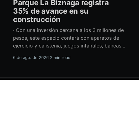
Parque La Biznaga registra
35% de avance en su
construcción
· Con una inversión cercana a los 3 millones de
pesos, este espacio contará con aparatos de
ejercicio y calistenia, juegos infantiles, bancas,
espacio de usos múltiples y pérgolas La
6 de ago. de 2026
2 min read
alcaldesa de La Paz en funciones, Amor Fenech
Montaño, informó sobre los avances en la
construcción del parque La Biznaga ubicado