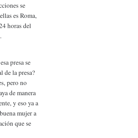
cciones se
ellas es Roma,
24 horas del
.
esa presa se
l de la presa?
es, pero no
vaya de manera
nte, y eso ya a
a buena mujer a
ación que se