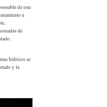
ponsable de este
untamiento a
le,
jornadas de
stado.
emas hídricos se
stado y la