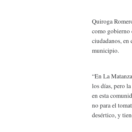
Quiroga Romero
como gobierno e
ciudadanos, en 
municipio.
“En La Matanza e
los días, pero l
en esta comunid
no para el toma
desértico, y tie