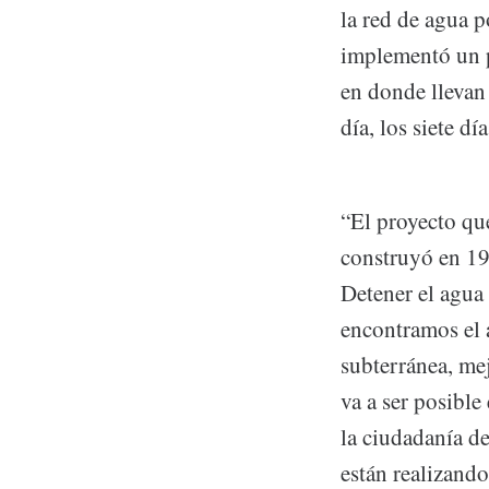
la red de agua p
implementó un p
en donde llevan
día, los siete d
“El proyecto qu
construyó en 198
Detener el agua 
encontramos el 
subterránea, mej
va a ser posible
la ciudadanía d
están realizando