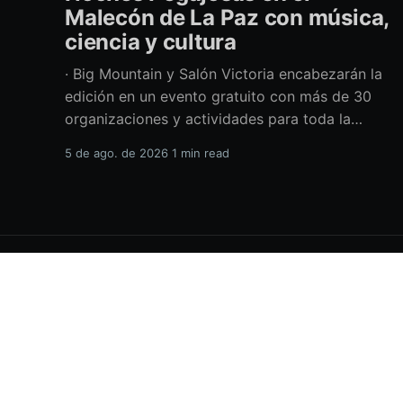
Malecón de La Paz con música,
ciencia y cultura
· Big Mountain y Salón Victoria encabezarán la
edición en un evento gratuito con más de 30
organizaciones y actividades para toda la
familia Con una propuesta que fusiona música
5 de ago. de 2026
1 min read
en vivo, divulgación científica y actividades
culturales enfocadas en las juventudes, este
viernes 7 de agosto se llevará a cabo una
H.XVIII Ayuntamiento de La Paz
© 2026