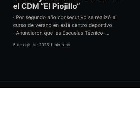
el CDM “El Piojillo”
· Por segundo año consecutivo se realizó el
curso de verano en este centro deportivo
· Anunciaron que las Escuelas Técnico-
Deportivas del CDM “El Piojillo” iniciarán
5 de ago. de 2026
1 min read
actividades el próximo 24 de agosto Con una
exhibición ante madres y padres de familia,
concluyó el Curso de Verano del Centro
Deportivo Municipal (CDM) “El