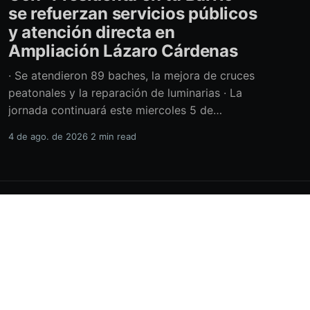
se refuerzan servicios públicos
y atención directa en
Ampliación Lázaro Cárdenas
· Se atendieron 89 baches, la mejora de cruces
peatonales y la reparación de luminarias · La
jornada continuará este miercoles 5 de
agosto con acciones de limpieza y prevención
4 de ago. de 2026
2 min read
ante la temporada de lluvias Con el retiro de
cerca de 40 toneladas diversos residuos,
además de la atención de casi 450