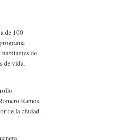
ga de 100
l programa
 habitantes de
s de vida.
rollo
, Romero Ramos,
or de la ciudad.
 manera