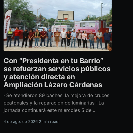
Con “Presidenta en tu Barrio”
se refuerzan servicios públicos
y atención directa en
Ampliación Lázaro Cárdenas
· Se atendieron 89 baches, la mejora de cruces
peatonales y la reparación de luminarias · La
jornada continuará este miercoles 5 de
agosto con acciones de limpieza y prevención
4 de ago. de 2026
2 min read
ante la temporada de lluvias Con el retiro de
cerca de 40 toneladas diversos residuos,