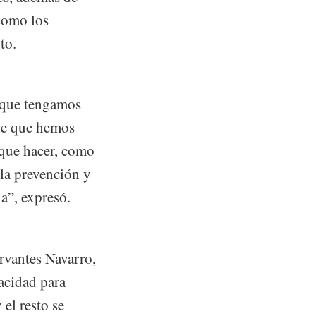
 como los
to.
e que tengamos
de que hemos
 que hacer, como
 la prevención y
a”, expresó.
ervantes Navarro,
acidad para
 el resto se