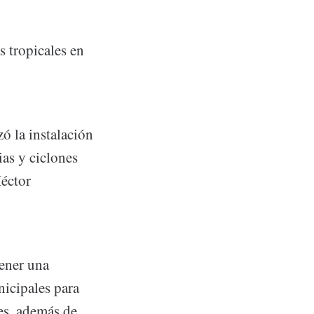
 tropicales en
ó la instalación
as y ciclones
Héctor
tener una
icipales para
es, además de