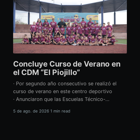
Concluye Curso de Verano en
el CDM “El Piojillo”
· Por segundo año consecutivo se realizó el
curso de verano en este centro deportivo
· Anunciaron que las Escuelas Técnico-
Deportivas del CDM “El Piojillo” iniciarán
5 de ago. de 2026
1 min read
actividades el próximo 24 de agosto Con una
exhibición ante madres y padres de familia,
concluyó el Curso de Verano del Centro
Deportivo Municipal (CDM) “El