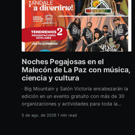
Noches Pegajosas en el
Malecón de La Paz con música,
ciencia y cultura
· Big Mountain y Salón Victoria encabezarán la
edición en un evento gratuito con más de 30
organizaciones y actividades para toda la
familia Con una propuesta que fusiona música
5 de ago. de 2026
1 min read
en vivo, divulgación científica y actividades
culturales enfocadas en las juventudes, este
viernes 7 de agosto se llevará a cabo una