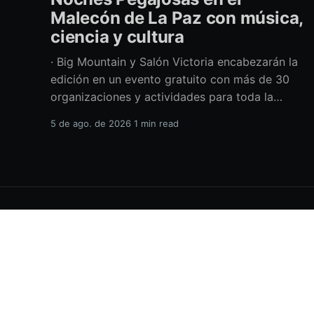
Malecón de La Paz con música,
ciencia y cultura
· Big Mountain y Salón Victoria encabezarán la
edición en un evento gratuito con más de 30
organizaciones y actividades para toda la
familia Con una propuesta que fusiona música
5 de ago. de 2026
1 min read
en vivo, divulgación científica y actividades
culturales enfocadas en las juventudes, este
viernes 7 de agosto se llevará a cabo una
H.XVIII Ayuntamiento de La Paz
© 2026