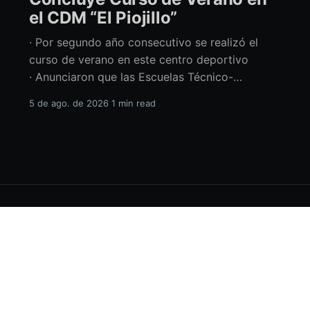
el CDM “El Piojillo”
· Por segundo año consecutivo se realizó el
curso de verano en este centro deportivo
· Anunciaron que las Escuelas Técnico-
Deportivas del CDM “El Piojillo” iniciarán
5 de ago. de 2026
1 min read
actividades el próximo 24 de agosto Con una
exhibición ante madres y padres de familia,
concluyó el Curso de Verano del Centro
Deportivo Municipal (CDM) “El