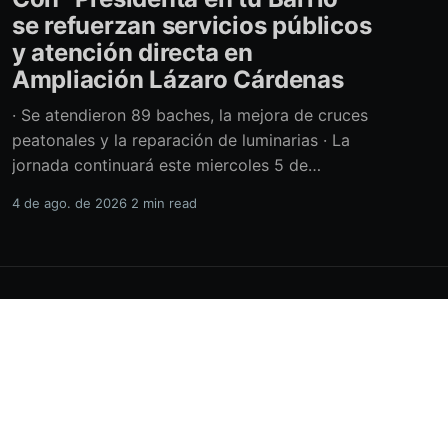
se refuerzan servicios públicos
y atención directa en
Ampliación Lázaro Cárdenas
· Se atendieron 89 baches, la mejora de cruces
peatonales y la reparación de luminarias · La
jornada continuará este miercoles 5 de
agosto con acciones de limpieza y prevención
4 de ago. de 2026
2 min read
ante la temporada de lluvias Con el retiro de
cerca de 40 toneladas diversos residuos,
además de la atención de casi 450