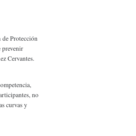
n de Protección
 prevenir
dez Cervantes.
 competencia,
articipantes, no
las curvas y