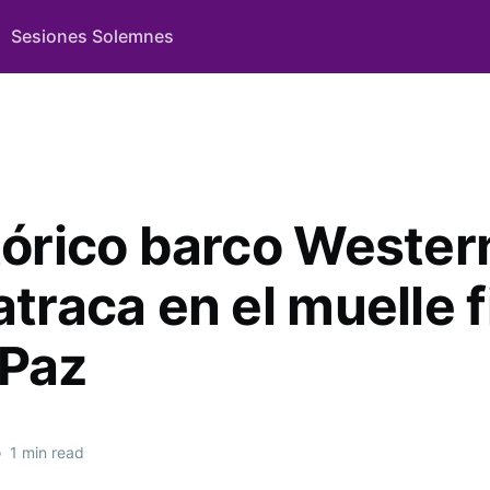
Sesiones Solemnes
stórico barco Wester
atraca en el muelle f
 Paz
•
1 min read