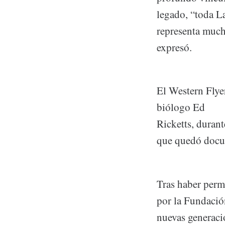
legado, “toda La
representa much
expresó.
El Western Flyer
biólogo Ed
Ricketts, durant
que quedó docum
Tras haber perm
por la Fundación
nuevas generaci