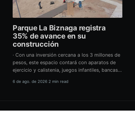
Parque La Biznaga registra
35% de avance en su
construcción
· Con una inversión cercana a los 3 millones de
pesos, este espacio contará con aparatos de
ejercicio y calistenia, juegos infantiles, bancas,
espacio de usos múltiples y pérgolas La
6 de ago. de 2026
2 min read
alcaldesa de La Paz en funciones, Amor Fenech
Montaño, informó sobre los avances en la
construcción del parque La Biznaga ubicado