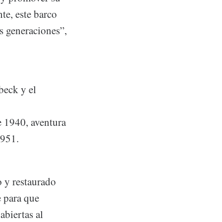
te, este barco
s generaciones”,
beck y el
e 1940, aventura
1951.
 y restaurado
e para que
biertas al