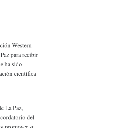
ación Western
 Paz para recibir
e ha sido
ación científica
de La Paz,
ecordatorio del
 y promover su