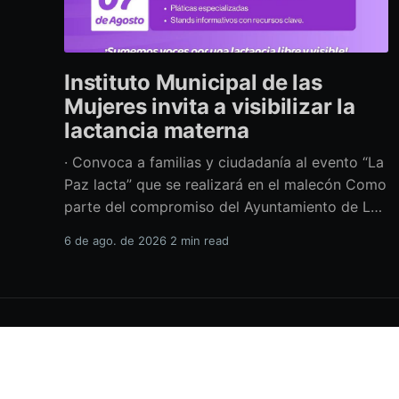
Instituto Municipal de las
Mujeres invita a visibilizar la
lactancia materna
· Convoca a familias y ciudadanía al evento “La
Paz lacta” que se realizará en el malecón Como
parte del compromiso del Ayuntamiento de La
Paz por impulsar políticas públicas que
6 de ago. de 2026
2 min read
promuevan el bienestar, la salud y los derechos
de las mujeres, así como generar espacios más
incluyentes, el Instituto Municipal
H.XVIII Ayuntamiento de La Paz
© 2026