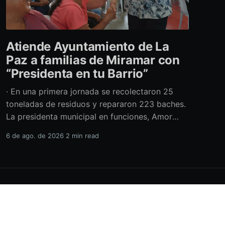
Atiende Ayuntamiento de La
Paz a familias de Miramar con
“Presidenta en tu Barrio”
· En una primera jornada se recolectaron 25
toneladas de residuos y repararon 223 baches.
La presidenta municipal en funciones, Amor
Fenech Montaño, encabezó una edición más del
6 de ago. de 2026
2 min read
programa “Presidenta en tu Barrio” en la
colonia Miramar, donde el Ayuntamiento de La
Paz brindó más de 600 servicios sociales y
realizó