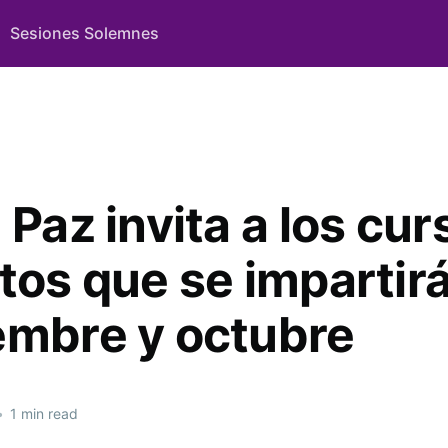
Sesiones Solemnes
 Paz invita a los cur
itos que se impartir
embre y octubre
•
1 min read