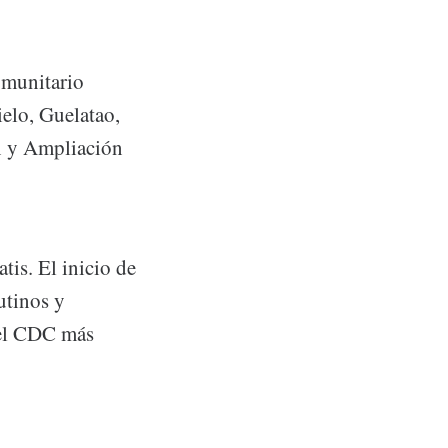
omunitario
elo, Guelatao,
n y Ampliación
tis. El inicio de
utinos y
del CDC más