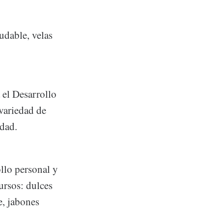
udable, velas
 el Desarrollo
 variedad de
udad.
ollo personal y
cursos: dulces
e, jabones