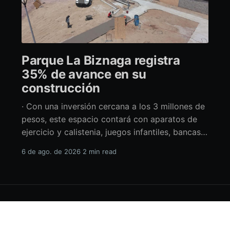
Parque La Biznaga registra
35% de avance en su
construcción
· Con una inversión cercana a los 3 millones de
pesos, este espacio contará con aparatos de
ejercicio y calistenia, juegos infantiles, bancas,
espacio de usos múltiples y pérgolas La
6 de ago. de 2026
2 min read
alcaldesa de La Paz en funciones, Amor Fenech
Montaño, informó sobre los avances en la
construcción del parque La Biznaga ubicado