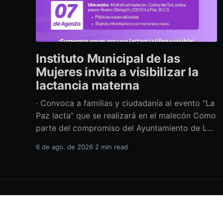
Instituto Municipal de las
Mujeres invita a visibilizar la
lactancia materna
· Convoca a familias y ciudadanía al evento “La
Paz lacta” que se realizará en el malecón Como
parte del compromiso del Ayuntamiento de La
Paz por impulsar políticas públicas que
6 de ago. de 2026
2 min read
promuevan el bienestar, la salud y los derechos
de las mujeres, así como generar espacios más
incluyentes, el Instituto Municipal
H.XVIII Ayuntamiento de La Paz
© 2026