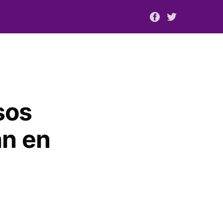
sos
án en