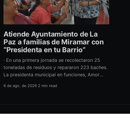
Atiende Ayuntamiento de La
Paz a familias de Miramar con
“Presidenta en tu Barrio”
· En una primera jornada se recolectaron 25
toneladas de residuos y repararon 223 baches.
La presidenta municipal en funciones, Amor
Fenech Montaño, encabezó una edición más del
6 de ago. de 2026
2 min read
programa “Presidenta en tu Barrio” en la
colonia Miramar, donde el Ayuntamiento de La
Paz brindó más de 600 servicios sociales y
realizó