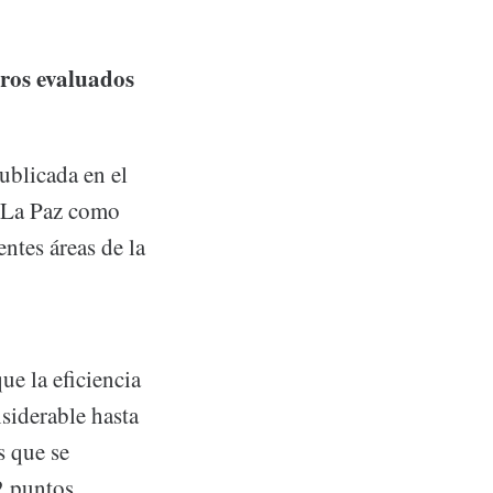
bros evaluados
ublicada en el
a La Paz como
ntes áreas de la
ue la eficiencia
siderable hasta
s que se
2 puntos