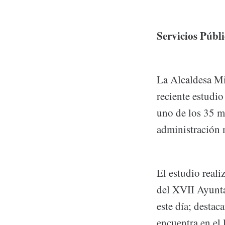
Servicios Públ
La Alcaldesa Mi
reciente estudi
uno de los 35 m
administración 
El estudio reali
del XVII Ayunta
este día; destac
encuentra en el