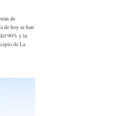
brán de
ía de hoy se han
 del 90% y la
icipio de La